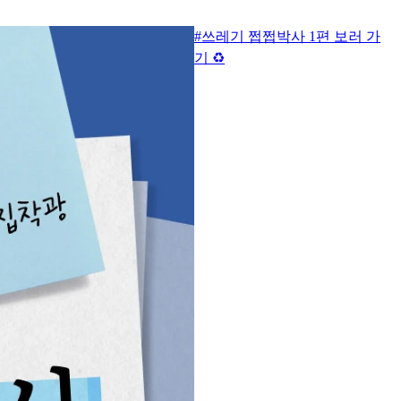
#쓰레기 쩝쩝박사 1편 보러 가
기 ♻️