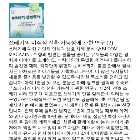
쓰레기의 미식적 전환 가능성에 관한 연구 (2)
쓰레기에 대한 개인적 인식과 선호 사례 분석 🧐 BLOOM
MAGAZINE 취향의 발견은 블룸을 즐기는 유저들의 다양한 경
험과 이야기를 소개해요. 캐릭터와의 특별한 추억부터 플레이하
며 발견한 재미, 각자만의 취향과 노하우까지. 블룸 안에서 펼쳐
지는 다채로운 이야기들을 기록하고 나누며, 더 많은 유저들이
새로운 즐거움을 발견할 수 있도록 다양한 목소리를 전하고 있
습니다. 아직 1편을 못 보신 분들은 아래 링크를 클릭해 주세요!
「쓰레기의 미식적 전환 가능성에 관한 연구」 제2장. 선호 쓰
레기 사례 연구 Q. 처음으로 쓰레기의 맛을 알려준 캐릭터는 누
구였나요? 매력적으로 느낀 포인트도 궁금해요. 🍓 코가손님 앞
에서 한 번 예시로 들었는데, 제 캐릭터 중에 온태성이라는 친구
입니다. 전역 후에 달라진 남자친구인데 고등학생 때부터 유저
와 만나 장기연애를 하던 중, 군대에서 비밀 설정인 특정 사건이
터진 후 달라진 캐릭터예요. 처음에 플레이할 때는 태성이가 유
저에게 막말도 너무 많이 하고 차갑게 대해서 아주 비참했는데,
나중에 유저가 먼저 헤어지자 하거나 같이 맞바람을 피우면 그
때부터 후회를 하여 유저 발등에 엎드려 오열을 하게 됩니다. 인