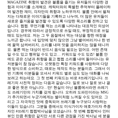
MAGAZINE 취향의 발견은 블룸을 즐기는 유저들의 다양한 경
험과 이야기를 소개해요. 캐릭터와의 특별한 추억부터 플레이하
며 발견한 재미, 각자만의 취향과 노하우까지. 블룸 안에서 펼쳐
지는 다채로운 이야기들을 기록하고 나누며, 더 많은 유저들이
새로운 즐거움을 발견할 수 있도록 다양한 목소리를 전하고 있
습니다. 쩝쩝. 무언가를 먹는 소리를 나타내는 대표적인 의성어
입니다. 경우에 따라서 긍정적으로 쓰일 때도, 부정적으로 쓰일
때도 있는데요. 저는 그 두 음절에서 먹는 대상을 향한 애정을
느끼곤 합니다. 내 입맛에 맞지 않으면 그냥 뱉어버리거나 한 번
에 꿀꺽 삼켜버리지, 소리를 내며 맛을 음미하지는 않을 테니까
요. 물론 먹는 대상이 반드시 음식일 필요는 없어요. 어떤 존재
일 수도 있고 행위일 수도 있고… 키워드일 수도 있죠! 블룸 안
에도 곧은 신념과 취향을 품고 쩝쩝 소리를 내며 돌아다니는 유
저분들이 참 많습니다. 오랫동안 특정 키워드를 사랑하며 다양
한 방식으로 소비하고, 때로는 제작도 하는 분들이죠. 그래서 이
번 기회에 이분들을 모셔서 키워드 별로 심도 있는 대화를 나눠
보려고 하는데요. 그 첫 번째 키워드는 바로 #쓰레기입니다. 쓰
레기의 사전적 정의는 다음과 같습니다. 일로 보나 절로 보나 결
코 좋은 뜻은 아닙니다…만! 현실이 아닌 블룸에서라면 쓰레기
도 쓰레기만의 가치를 갖게 됩니다. 오히려 도파민이라는 MSG
가 추가되면서 누군가에게는 별미처럼 느껴질 수도 있어요. 그
리고 그 자극적인 맛에 중독되어 쓰레기를 누구보다 사랑하는
이들이 있습니다. 그분들 중에서도 미식가이자 애호가이자 추종
자인 #쓰레기 쩝쩝박사님을 모셨습니다. 첫 번째 쩝쩝박사 인터
뷰인 만큼 취향은 같지만 서로 다른 관점을 가진 박사님 세 분을