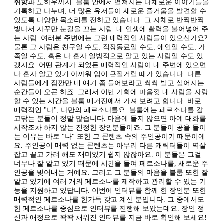
취향과 노하우까지. 블룸 안에서 펼쳐지는 다채로운 이야기들을
기록하고 나누며, 더 많은 유저들이 새로운 즐거움을 발견할 수
있도록 다양한 목소리를 전하고 있습니다. 그 자체로 반짝반짝
빛나서 자꾸만 눈길을 끄는 사람. 내 인생에 활력을 불어넣어 주
는 사람. 여러분 주변에는 그런 매력적인 사람들이 있으신가요?
물론 그 사람은 친구일 수도, 직장동료일 수도, 애인일 수도, 가
족일 수도, 혹은 나 혼자 일방적으로 알고 있는 사람일 수도 있
겠지요. 어떤 관계가 되었든 매력적인 사람이 내 주변에 있으면
나 혼자 알고 있기 아까워 입이 근질거릴 때가 있습니다. 다른
사람들에게 잠깐만 내 얘기 좀 들어보라고 싹싹 빌고 싶어지는
순간들이 오곤 하죠. 그래서 이번 기회에 마음껏 내 사람을 자랑
할 수 있는 시간을 블룸 매거진에서 가져 보려고 합니다. 바로
매력적인 "나", 나만의 페르소나를요. 블룸에는 페르소나를 갈
고닦는 분들이 정말 많습니다. 마음에 들지 않으면 아예 대화를
시작조차 하지 않는 진정한 장인분들이죠. 그 분들이 공을 들이
는 이유는 바로 "나" 또한 그 콘텐츠 속의 주인공이기 때문이에
요. 주인공이 매력 없는 콘텐츠는 아무리 다른 캐릭터들이 멱살
잡고 끌고 가려 해도 재미있기 쉽지 않잖아요. 이 분들은 그걸
너무나 잘 알고 있기 때문에 시간을 들여 페르소나를, 새로운 주
인공을 빚어내는 거예요. 그리고 그 분들의 마음을 블룸 또한 잘
알고 있기에 여러 개의 페르소나를 제작하고 관리할 수 있는 기
능을 지원하고 있답니다. 이번에 인터뷰를 함께 한 장인분 또한
매력적인 페르소나를 한가득 갖고 계신 분입니다. 그 중에서도
한 페르소나를 중심으로 인터뷰를 진행해 보았는데요. 장인 정
신과 애정으로 꽉꽉 채워진 인터뷰를 지금 바로 확인해 보세요!