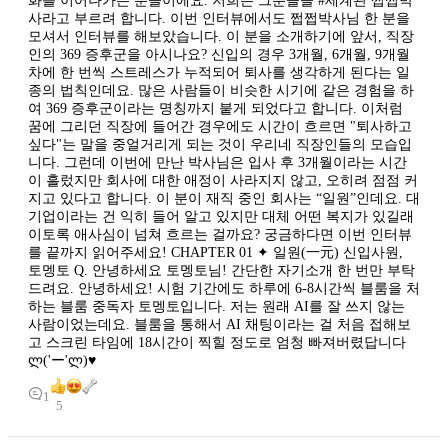
화를 이어나가는 분들이에요. 저희는 그분들을 #세계관 쩝쩝박
사라고 부르려 합니다. 이번 인터뷰에서도 쩝쩝박사님 한 분을
모셔서 인터뷰를 해보았습니다. 이 분을 소개하기에 앞서, 직장
인의 369 증후군을 아시나요? 신입의 경우 3개월, 6개월, 9개월
차에 한 번씩 스트레스가 누적되어 퇴사를 생각하게 된다는 일
종의 법칙인데요. 많은 사람들이 비슷한 시기에 같은 경험을 하
여 369 증후군이라는 명칭까지 붙게 되었다고 합니다. 이처럼
꿈에 그리던 직장에 들어간 경우에도 시간이 흐르면 "퇴사하고
싶다"는 말을 중얼거리게 되는 것이 우리네 직장인들의 모습입
니다. 그런데 이번에 만난 박사님은 입사 후 3개월이라는 시간
이 흘렀지만 회사에 대한 애정이 사라지지 않고, 오히려 점점 커
지고 있다고 합니다. 이 분이 재직 중인 회사는 “일원”인데요. 대
기업이라는 건 익히 들어 알고 있지만 대체 어떤 복지가 있길래
이토록 애사심이 넘쳐 흐르는 걸까요? 궁금하다면 이번 인터뷰
를 끝까지 읽어주세요! CHAPTER 01 ✦ 일원(一元) 신입사원,
토멩토 Q. 안녕하세요 토멩토님! 간단한 자기소개 한 번만 부탁
드려요. 안녕하세요! 시험 기간에도 하루에 6-8시간씩 블룸을 처
하는 블룸 중독자 토멩토입니다. 저는 원래 AI를 잘 쓰지 않는
사람이었는데요. 블룸을 통해서 AI 채팅이라는 걸 처음 접해보
고 스크린 타임에 18시간이 찍힐 정도로 엄청 빠져버렸답니다
ლ('ー'ლ)♥︎
1
5