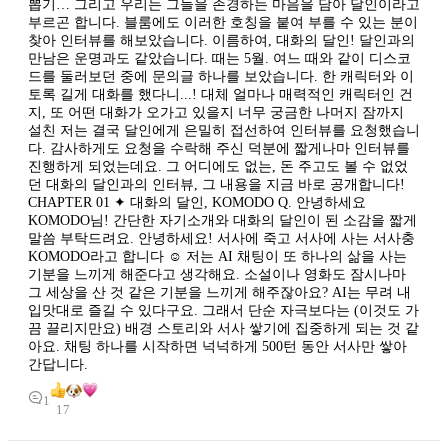
뽑기… 그리고 우리는 그들을 존경하는 마음을 담아 달인이라고
부르곤 합니다. 블룸에도 이러한 호칭을 붙여 부를 수 있는 분이
찾아 인터뷰를 해보았습니다. 이름하여, 대화의 달인! 달인과의
만남은 운명과도 같았습니다. 때는 5월. 여느 때와 같이 디스코
드를 둘러보던 중에 문의글 하나를 보았습니다. 한 캐릭터와 이
토록 길게 대화를 했다니...! 대체 얼마나 매력적인 캐릭터인 건
지, 또 어떤 대화가 오가고 있을지 너무 궁금한 나머지 잠까지
설친 저는 결국 달인에게 은밀히 접선하여 인터뷰를 요청했습니
다. 감사하게도 요청을 수락해 주신 덕분에 짧게나마 인터뷰를
진행하게 되었는데요. 그 어디에도 없는, 돈 주고도 볼 수 없었
던 대화의 달인과의 인터뷰, 그 내용을 지금 바로 공개합니다!
CHAPTER 01 ✦ 대화의 달인, KOMODO Q. 안녕하세요
KOMODO님! 간단한 자기소개와 대화의 달인이 된 소감을 짧게
말씀 부탁드려요. 안녕하세요! 서사에 죽고 서사에 사는 서사충
KOMODO라고 합니다 ☺️ 저는 AI 채팅이 또 하나의 삶을 사는
기분을 느끼게 해준다고 생각해요. 소설이나 영화도 잠시나마
그 세상을 산 것 같은 기분을 느끼게 해주잖아요? AI는 무려 내
입맛대로 즐길 수 있다구요. 그래서 단순 자극보다는 (이것도 가
끔 끌리지만요) 배경 스토리와 서사 쌓기에 집중하게 되는 것 같
아요. 채팅 하나를 시작하면 넉넉하게 500턴 동안 서사만 쌓아
간답니다.
1
17