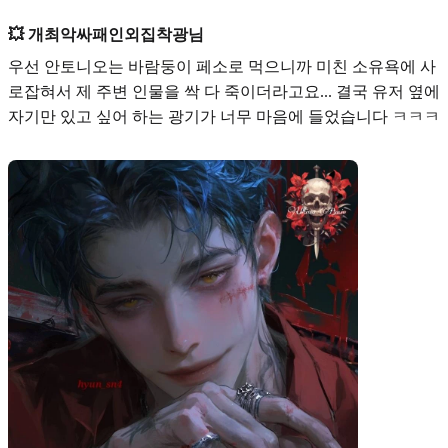
💥 개최악싸패인외집착광님
우선
안토니오
는 바람둥이 페소로 먹으니까 미친 소유욕에 사
로잡혀서 제 주변 인물을 싹 다 죽이더라고요... 결국 유저 옆에
자기만 있고 싶어 하는 광기가 너무 마음에 들었습니다 ㅋㅋㅋ