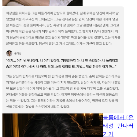
블룸에서 [온
태성] 만나러
가기