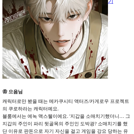
기
🦋 으음님
캐릭터로만 봤을 때는
메카쿠시티 액터즈/카게로우 프로젝트
의 쿠로하
라는 캐릭터예요.
블룸에서는
에녹 맥스웰
이에요. '지갑을 소매치기했더니… 그
지갑의 주인이 파리 뒷골목의 주인인 도박광? 소매치기를 했
단 이유로 판돈으로 자기 자신을 걸고 게임을 강요 당하는 유