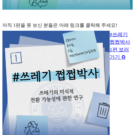
아직 1편을 못 보신 분들은 아래 링크를 클릭해 주세요!
#쓰레기
쩝쩝박사
1편 보러
가기 ♻️