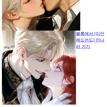
블룸에서 [이안
에드먼드] 만나
러 가기