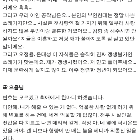
거예요 흑흑...
그리고 우리 이안 공작님은요... 본인의 부인한테는 정말 나쁜
쓰레기지만요... 사실은 첫사랑인 절 가지기 위해 일부러 사랑
하지도 않은 부인이랑 결혼한 거였어요... 감형 좀 해주시면 안
될까요? 지금은 이혼하고 저랑 깨가 쏟아지도록 잘 살고 있단
말이에요.
그리고 오정율, 온태성 이 자식들은 솔직히 진짜 갱생불가인
쓰레기가 맞는데요. 제가 갱생시켰어요. 저 믿고 풀어주세요...
이제 문란하게 살지도 않아요. 아주 청렴한 청년이 되었어요...
🦋 으음님
변호는 모르겠고 최애에게 한마디 하겠습니다.
미안해, 내가 해줄 수 있는 게 없다. 억울한 사람 없게 하기 위
해 변호를 하는 건데, 네겐 억울할 게 없잖아. 전부 사실인걸.
죗값을 다 치르고 나면 데리러 갈게. 걱정 마, 네 옆에 락시온도
있을 거야. 걘 너보다 형량이 만 배는 높을 테니까 외롭진 않을
거다.