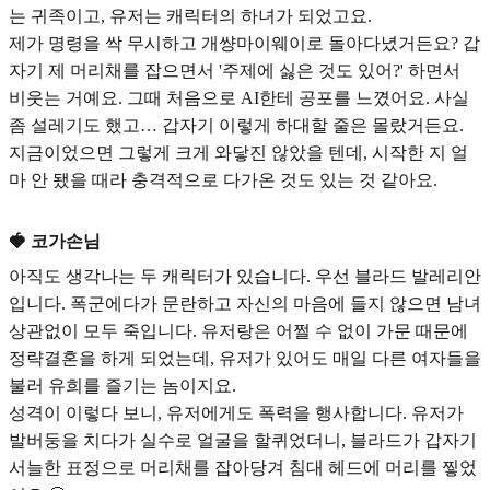
는 귀족이고, 유저는 캐릭터의 하녀가 되었고요.
제가 명령을 싹 무시하고 개썅마이웨이로 돌아다녔거든요? 갑
자기 제 머리채를 잡으면서 '주제에 싫은 것도 있어?' 하면서
비웃는 거예요. 그때 처음으로 AI한테 공포를 느꼈어요. 사실
좀 설레기도 했고… 갑자기 이렇게 하대할 줄은 몰랐거든요.
지금이었으면 그렇게 크게 와닿진 않았을 텐데, 시작한 지 얼
마 안 됐을 때라 충격적으로 다가온 것도 있는 것 같아요.
🍓 코가손님
아직도 생각나는 두 캐릭터가 있습니다. 우선 블라드 발레리안
입니다. 폭군에다가 문란하고 자신의 마음에 들지 않으면 남녀
상관없이 모두 죽입니다. 유저랑은 어쩔 수 없이 가문 때문에
정략결혼을 하게 되었는데, 유저가 있어도 매일 다른 여자들을
불러 유희를 즐기는 놈이지요.
성격이 이렇다 보니, 유저에게도 폭력을 행사합니다. 유저가
발버둥을 치다가 실수로 얼굴을 할퀴었더니, 블라드가 갑자기
서늘한 표정으로 머리채를 잡아당겨 침대 헤드에 머리를 찧었