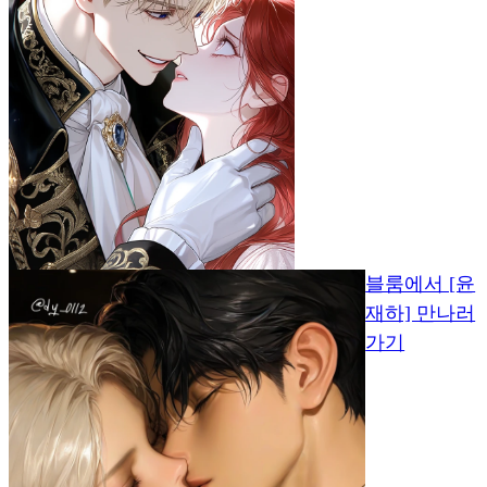
블룸에서 [윤
재하] 만나러
가기