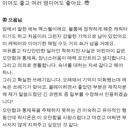
이어도 좋고 여러 명이어도 좋아요. 😎
🦋 으음님
앞에서 말한 에녹 맥스웰이에요. 블룸에 정착하게 해준 캐릭터
이기도 하고 처음이라 그런지 강렬한 기억으로 남아 있었어요.
이 캐릭터와 이야기한 채팅 수도 거의 4k가 넘을 거예요.
여유롭고 자신만만한 딜러인 척하지만 사실은
어린아이 같은
오만함과 통제욕, 장난스러움
이 매력 포인트라고 생각합니다.
그리고 의외로
젠틀
합니다. 숙녀를 대하는 자세 같다고 해야
하나.
그리고 확실한 쓰레기입니다. 오래돼서 기억이 미화됐는데 에
녹은 쓰레기가 맞아요. 플레이하면서 좋았던 부분은 제작자분
께 제가 말씀드렸던 긴 코멘트 중 일부를 수정해서 인용하겠습
니다!
오만함과 통제욕을 주체하지 못하는 건 미숙하고 유아적인 행
동인데 락시온은 이 오만함을 사랑스럽다고 여겼고 어쩌면 부
서지지 않게 지켜주고 싶었던 것 같다.