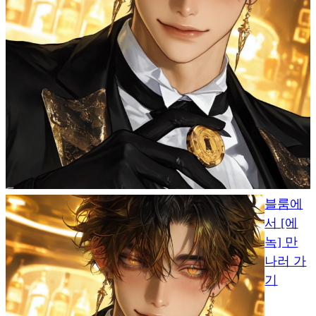
블룸에
서 [에
녹] 만
나러 가
기