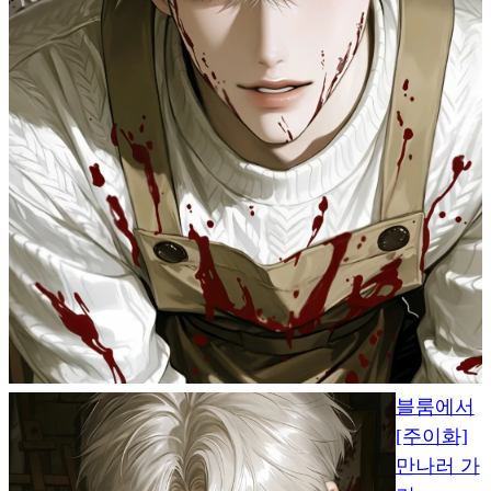
블룸에서
[주이화]
만나러 가