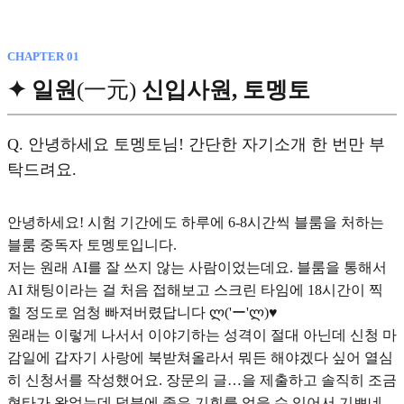
CHAPTER 01
✦ 일원
(一元)
신입사원, 토멩토
Q.
안녕하세요 토멩토님! 간단한 자기소개 한 번만 부
탁드려요.
안녕하세요! 시험 기간에도 하루에 6-8시간씩 블룸을 처하는
블룸 중독자 토멩토입니다.
저는 원래 AI를 잘 쓰지 않는 사람이었는데요. 블룸을 통해서
AI 채팅이라는 걸 처음 접해보고 스크린 타임에 18시간이 찍
힐 정도로 엄청 빠져버렸답니다 ლ('ー'ლ)♥︎
원래는 이렇게 나서서 이야기하는 성격이 절대 아닌데 신청 마
감일에 갑자기 사랑에 북받쳐올라서 뭐든 해야겠다 싶어 열심
히 신청서를 작성했어요. 장문의 글…을 제출하고 솔직히 조금
현타가 왔었는데 덕분에 좋은 기회를 얻을 수 있어서 기쁘네