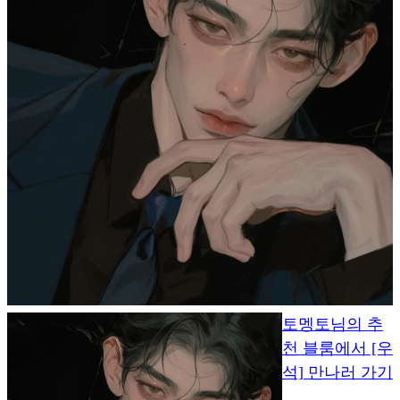
토멩토님의 추
천 블룸에서 [우
석] 만나러 가기