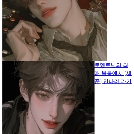
토멩토님의 최
애 블룸에서 [세
준] 만나러 가기