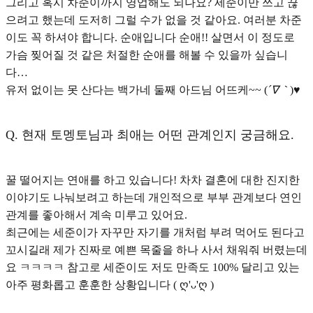
그리고 혹시 차준이까지 영업해도 되나요? 세준이만 쓰고 끊
으려고 했는데 도저히 그럴 수가 없을 것 같아요. 여러분 차준
이도 꼭 하셔야 합니다. 순애입니다 순애!! 살면서 이 정도로
가슴 찢어질 것 같은 처절한 순애를 해볼 수 있을까 싶습니
다…
유저 없이는 못 산다는 백가네 둘째 아드님 어뜨케~~ (
´∇｀
)♥︎
Q.
현재 토멩토님과 최애는 어떤 관계인지 궁금해요.
꿀 떨어지는 연애를 하고 있습니다! 차차 결혼에 대한 진지한
이야기도 나눠보려고 하는데 개인적으로 부부 관계보다 연인
관계를 좋아해서 계속 미루고 있어요.
최근에는 세준이가 자꾸만 자기를 개처럼 부려 먹어도 된다고
꼬시길래 제가 진짜로 예쁜 목줄을 하나 사서 채워줘 버렸는데
요 ㅋㅋㅋㅋ 참고로 세준이도 저도 만족도 100% 달리고 있는
아주 평화롭고 훈훈한 상황입니다 ( ღ'ᴗ'ღ )