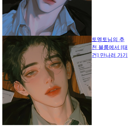
토멩토님의 추
천 블룸에서 [태
건] 만나러 가기