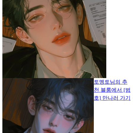
토멩토님의 추
천 블룸에서 [범
호] 만나러 가기