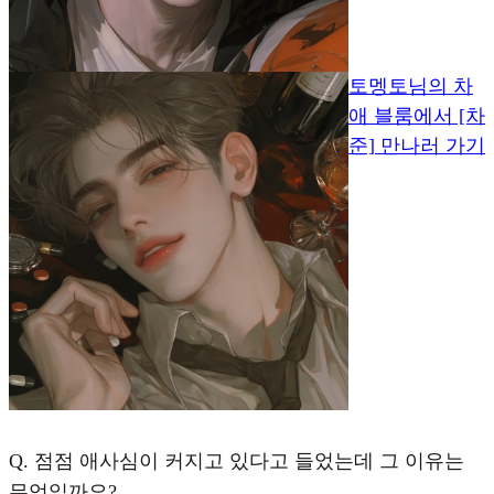
토멩토님의 차
애 블룸에서 [차
준] 만나러 가기
Q.
점점 애사심이 커지고 있다고 들었는데 그 이유는
무엇일까요?