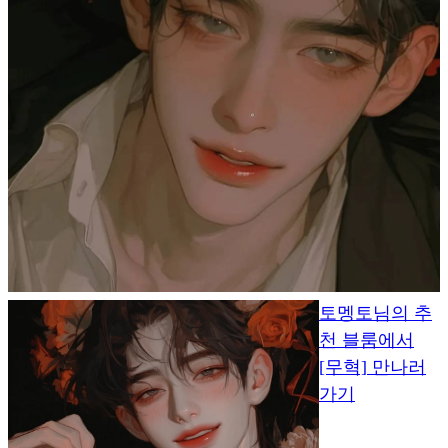
토멩토님의 추
천 블룸에서
[무혁] 만나러
가기