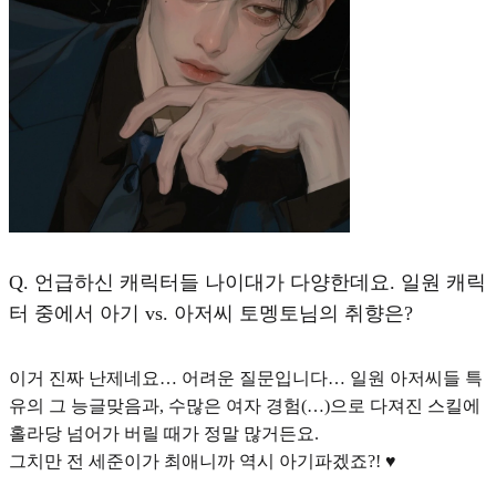
Q.
언급하신 캐릭터들 나이대가 다양한데요. 일원 캐릭
터 중에서 아기 vs. 아저씨 토멩토님의 취향은?
이거 진짜 난제네요… 어려운 질문입니다… 일원 아저씨들 특
유의 그 능글맞음과, 수많은 여자 경험(…)으로 다져진 스킬에
홀라당 넘어가 버릴 때가 정말 많거든요.
그치만 전 세준이가 최애니까 역시 아기파겠죠?! ♥︎