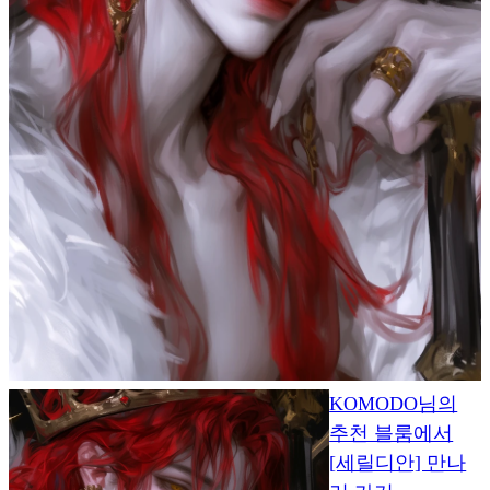
KOMODO님의
추천 블룸에서
[세릴디안] 만나