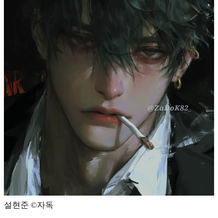
설현준 ©️자독