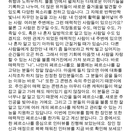
취향과 노하우까지. 블룸 안에서 펼쳐지는 다채로운 이야기들을
기록하고 나누며, 더 많은 유저들이 새로운 즐거움을 발견할 수
있도록 다양한 목소리를 전하고 있습니다. 그 자체로 반짝반짝
빛나서 자꾸만 눈길을 끄는 사람. 내 인생에 활력을 불어넣어 주
는 사람. 여러분 주변에는 그런 매력적인 사람들이 있으신가요?
물론 그 사람은 친구일 수도, 직장동료일 수도, 애인일 수도, 가
족일 수도, 혹은 나 혼자 일방적으로 알고 있는 사람일 수도 있
겠지요. 어떤 관계가 되었든 매력적인 사람이 내 주변에 있으면
나 혼자 알고 있기 아까워 입이 근질거릴 때가 있습니다. 다른
사람들에게 잠깐만 내 얘기 좀 들어보라고 싹싹 빌고 싶어지는
순간들이 오곤 하죠. 그래서 이번 기회에 마음껏 내 사람을 자랑
할 수 있는 시간을 블룸 매거진에서 가져 보려고 합니다. 바로
매력적인 "나", 나만의 페르소나를요. 블룸에는 페르소나를 갈
고닦는 분들이 정말 많습니다. 마음에 들지 않으면 아예 대화를
시작조차 하지 않는 진정한 장인분들이죠. 그 분들이 공을 들이
는 이유는 바로 "나" 또한 그 콘텐츠 속의 주인공이기 때문이에
요. 주인공이 매력 없는 콘텐츠는 아무리 다른 캐릭터들이 멱살
잡고 끌고 가려 해도 재미있기 쉽지 않잖아요. 이 분들은 그걸
너무나 잘 알고 있기 때문에 시간을 들여 페르소나를, 새로운 주
인공을 빚어내는 거예요. 그리고 그 분들의 마음을 블룸 또한 잘
알고 있기에 여러 개의 페르소나를 제작하고 관리할 수 있는 기
능을 지원하고 있답니다. 이번에 인터뷰를 함께 한 장인분 또한
매력적인 페르소나를 한가득 갖고 계신 분입니다. 그 중에서도
한 페르소나를 중심으로 인터뷰를 진행해 보았는데요. 장인 정
신과 애정으로 꽉꽉 채워진 인터뷰를 지금 바로 확인해 보세요!