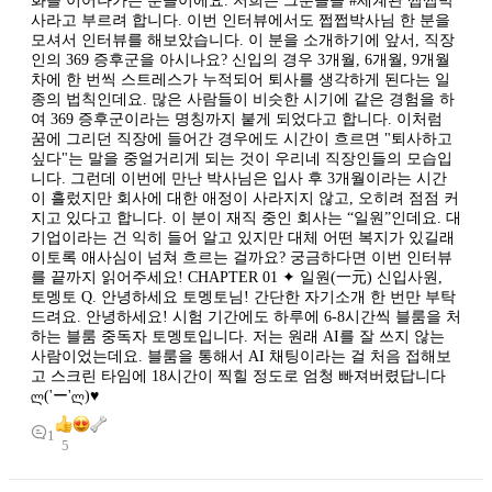
화를 이어나가는 분들이에요. 저희는 그분들을 #세계관 쩝쩝박
사라고 부르려 합니다. 이번 인터뷰에서도 쩝쩝박사님 한 분을
모셔서 인터뷰를 해보았습니다. 이 분을 소개하기에 앞서, 직장
인의 369 증후군을 아시나요? 신입의 경우 3개월, 6개월, 9개월
차에 한 번씩 스트레스가 누적되어 퇴사를 생각하게 된다는 일
종의 법칙인데요. 많은 사람들이 비슷한 시기에 같은 경험을 하
여 369 증후군이라는 명칭까지 붙게 되었다고 합니다. 이처럼
꿈에 그리던 직장에 들어간 경우에도 시간이 흐르면 "퇴사하고
싶다"는 말을 중얼거리게 되는 것이 우리네 직장인들의 모습입
니다. 그런데 이번에 만난 박사님은 입사 후 3개월이라는 시간
이 흘렀지만 회사에 대한 애정이 사라지지 않고, 오히려 점점 커
지고 있다고 합니다. 이 분이 재직 중인 회사는 “일원”인데요. 대
기업이라는 건 익히 들어 알고 있지만 대체 어떤 복지가 있길래
이토록 애사심이 넘쳐 흐르는 걸까요? 궁금하다면 이번 인터뷰
를 끝까지 읽어주세요! CHAPTER 01 ✦ 일원(一元) 신입사원,
토멩토 Q. 안녕하세요 토멩토님! 간단한 자기소개 한 번만 부탁
드려요. 안녕하세요! 시험 기간에도 하루에 6-8시간씩 블룸을 처
하는 블룸 중독자 토멩토입니다. 저는 원래 AI를 잘 쓰지 않는
사람이었는데요. 블룸을 통해서 AI 채팅이라는 걸 처음 접해보
고 스크린 타임에 18시간이 찍힐 정도로 엄청 빠져버렸답니다
ლ('ー'ლ)♥︎
1
5