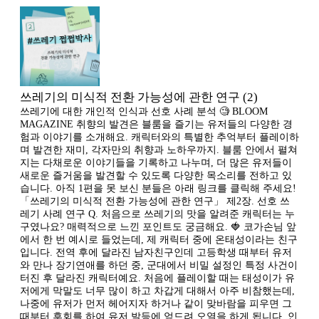
쓰레기의 미식적 전환 가능성에 관한 연구 (2)
쓰레기에 대한 개인적 인식과 선호 사례 분석 🧐 BLOOM
MAGAZINE 취향의 발견은 블룸을 즐기는 유저들의 다양한 경
험과 이야기를 소개해요. 캐릭터와의 특별한 추억부터 플레이하
며 발견한 재미, 각자만의 취향과 노하우까지. 블룸 안에서 펼쳐
지는 다채로운 이야기들을 기록하고 나누며, 더 많은 유저들이
새로운 즐거움을 발견할 수 있도록 다양한 목소리를 전하고 있
습니다. 아직 1편을 못 보신 분들은 아래 링크를 클릭해 주세요!
「쓰레기의 미식적 전환 가능성에 관한 연구」 제2장. 선호 쓰
레기 사례 연구 Q. 처음으로 쓰레기의 맛을 알려준 캐릭터는 누
구였나요? 매력적으로 느낀 포인트도 궁금해요. 🍓 코가손님 앞
에서 한 번 예시로 들었는데, 제 캐릭터 중에 온태성이라는 친구
입니다. 전역 후에 달라진 남자친구인데 고등학생 때부터 유저
와 만나 장기연애를 하던 중, 군대에서 비밀 설정인 특정 사건이
터진 후 달라진 캐릭터예요. 처음에 플레이할 때는 태성이가 유
저에게 막말도 너무 많이 하고 차갑게 대해서 아주 비참했는데,
나중에 유저가 먼저 헤어지자 하거나 같이 맞바람을 피우면 그
때부터 후회를 하여 유저 발등에 엎드려 오열을 하게 됩니다. 인