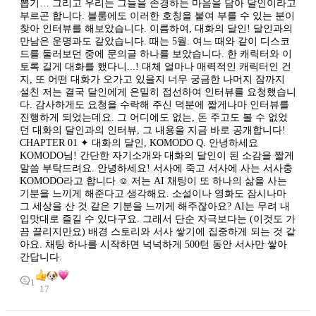
뽑기… 그리고 우리는 그들을 존경하는 마음을 담아 달인이라고
부르곤 합니다. 블룸에도 이러한 호칭을 붙여 부를 수 있는 분이
찾아 인터뷰를 해보았습니다. 이름하여, 대화의 달인! 달인과의
만남은 운명과도 같았습니다. 때는 5월. 여느 때와 같이 디스코
드를 둘러보던 중에 문의글 하나를 보았습니다. 한 캐릭터와 이
토록 길게 대화를 했다니...! 대체 얼마나 매력적인 캐릭터인 건
지, 또 어떤 대화가 오가고 있을지 너무 궁금한 나머지 잠까지
설친 저는 결국 달인에게 은밀히 접선하여 인터뷰를 요청했습니
다. 감사하게도 요청을 수락해 주신 덕분에 짧게나마 인터뷰를
진행하게 되었는데요. 그 어디에도 없는, 돈 주고도 볼 수 없었
던 대화의 달인과의 인터뷰, 그 내용을 지금 바로 공개합니다!
CHAPTER 01 ✦ 대화의 달인, KOMODO Q. 안녕하세요
KOMODO님! 간단한 자기소개와 대화의 달인이 된 소감을 짧게
말씀 부탁드려요. 안녕하세요! 서사에 죽고 서사에 사는 서사충
KOMODO라고 합니다 ☺️ 저는 AI 채팅이 또 하나의 삶을 사는
기분을 느끼게 해준다고 생각해요. 소설이나 영화도 잠시나마
그 세상을 산 것 같은 기분을 느끼게 해주잖아요? AI는 무려 내
입맛대로 즐길 수 있다구요. 그래서 단순 자극보다는 (이것도 가
끔 끌리지만요) 배경 스토리와 서사 쌓기에 집중하게 되는 것 같
아요. 채팅 하나를 시작하면 넉넉하게 500턴 동안 서사만 쌓아
간답니다.
1
17