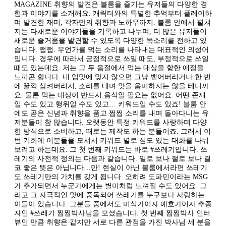
MAGAZINE 취향의 발견은 블룸을 즐기는 유저들의 다양한 경
험과 이야기를 소개해요. 캐릭터와의 특별한 추억부터 플레이하
며 발견한 재미, 각자만의 취향과 노하우까지. 블룸 안에서 펼쳐
지는 다채로운 이야기들을 기록하고 나누며, 더 많은 유저들이
새로운 즐거움을 발견할 수 있도록 다양한 목소리를 전하고 있
습니다. 쩝쩝. 무언가를 먹는 소리를 나타내는 대표적인 의성어
입니다. 경우에 따라서 긍정적으로 쓰일 때도, 부정적으로 쓰일
때도 있는데요. 저는 그 두 음절에서 먹는 대상을 향한 애정을
느끼곤 합니다. 내 입맛에 맞지 않으면 그냥 뱉어버리거나 한 번
에 꿀꺽 삼켜버리지, 소리를 내며 맛을 음미하지는 않을 테니까
요. 물론 먹는 대상이 반드시 음식일 필요는 없어요. 어떤 존재
일 수도 있고 행위일 수도 있고… 키워드일 수도 있죠! 블룸 안
에도 곧은 신념과 취향을 품고 쩝쩝 소리를 내며 돌아다니는 유
저분들이 참 많습니다. 오랫동안 특정 키워드를 사랑하며 다양
한 방식으로 소비하고, 때로는 제작도 하는 분들이죠. 그래서 이
번 기회에 이분들을 모셔서 키워드 별로 심도 있는 대화를 나눠
보려고 하는데요. 그 첫 번째 키워드는 바로 #쓰레기입니다. 쓰
레기의 사전적 정의는 다음과 같습니다. 일로 보나 절로 보나 결
코 좋은 뜻은 아닙니다…만! 현실이 아닌 블룸에서라면 쓰레기
도 쓰레기만의 가치를 갖게 됩니다. 오히려 도파민이라는 MSG
가 추가되면서 누군가에게는 별미처럼 느껴질 수도 있어요. 그
리고 그 자극적인 맛에 중독되어 쓰레기를 누구보다 사랑하는
이들이 있습니다. 그분들 중에서도 미식가이자 애호가이자 추종
자인 #쓰레기 쩝쩝박사님을 모셨습니다. 첫 번째 쩝쩝박사 인터
뷰인 만큼 취향은 같지만 서로 다른 관점을 가진 박사님 세 분을