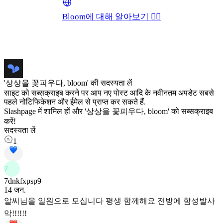
Bloom에 대해 알아보기 👉🏻
'상상을 꽃피우다, bloom' की सदस्यता लें
साइट को सब्सक्राइब करने पर आप नए पोस्ट आदि के नवीनतम अपडेट सबसे
पहले नोटिफिकेशन और ईमेल से प्राप्त कर सकते हैं.
Slashpage में शामिल हों और '상상을 꽃피우다, bloom' को सब्सक्राइब
करें!
सदस्यता लें
1
7
7dnkfxpsp9
14 जन.
알씨님을 일원으로 모십니다 평생 함께해요 전방에 함성발사
악!!!!!!