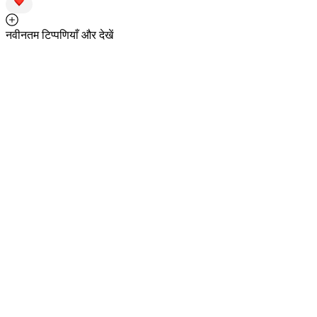
नवीनतम टिप्पणियाँ और देखें