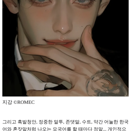
지강 ©️ROMEC
그리고 흑발청안, 정중한 말투, 존댓말, 수트, 약간 어눌한 한국
어와 혼잣말처럼 나오는 모국어를 할 때마다 정말... 개인적으