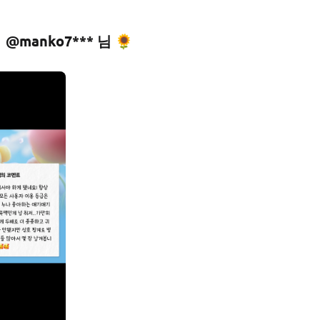
@manko7*** 님 🌻