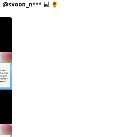
@svoon_n*** 님 🌻