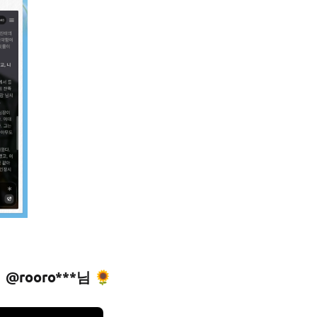
@rooro***님 🌻