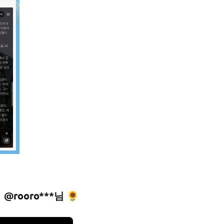
@rooro***님 🌻