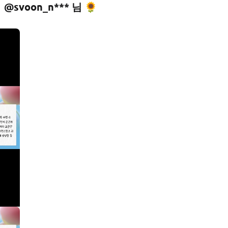
@svoon_n*** 님 🌻