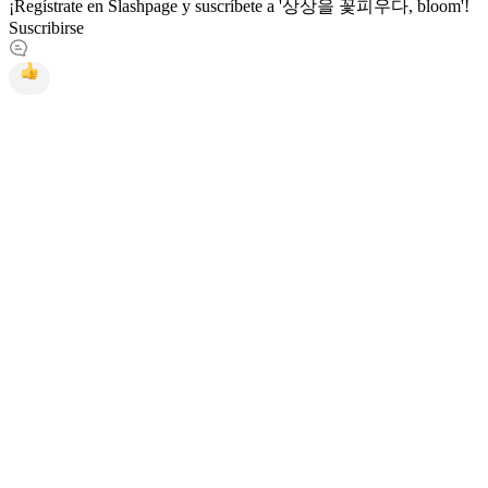
¡Regístrate en Slashpage y suscríbete a '상상을 꽃피우다, bloom'!
Suscribirse