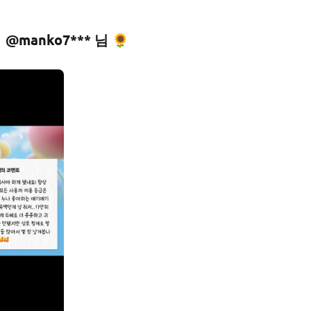
@manko7*** 님 🌻