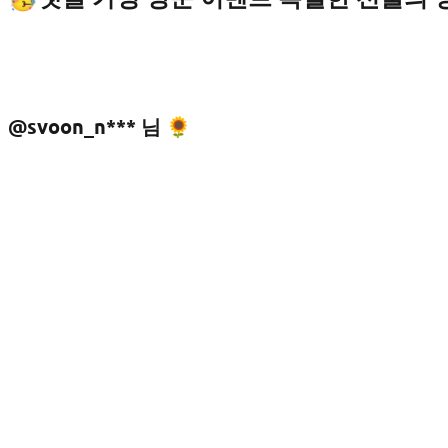
@svoon_n*** 님 🌻