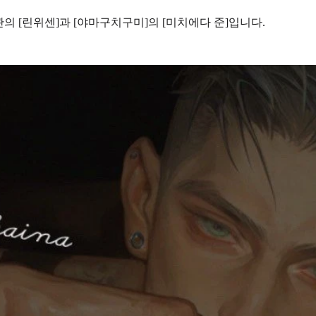
계관의
[린위센]
과 [야마구치구미]의
[미치에다 준]
입니다.