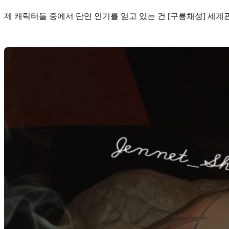
제 캐릭터들 중에서 단연 인기를 얻고 있는 건 [구룡채성] 세