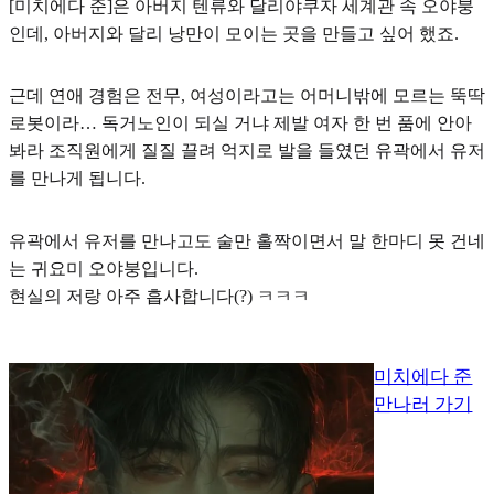
[미치에다 준]은 아버지 텐류와 달리야쿠자 세계관 속 오야붕
인데, 아버지와 달리
낭만이 모이는 곳
을 만들고 싶어 했죠.
근데 연애 경험은 전무, 여성이라고는 어머니밖에 모르는
뚝딱
로봇
이라… 독거노인이 되실 거냐 제발 여자 한 번 품에 안아
봐라 조직원에게 질질 끌려 억지로 발을 들였던 유곽에서 유저
를 만나게 됩니다.
유곽에서 유저를 만나고도
술만 홀짝이면서 말 한마디 못 건네
는 귀요미 오야붕
입니다.
현실의 저랑 아주 흡사합니다(?) ㅋㅋㅋ
미치에다 준
만나러 가기