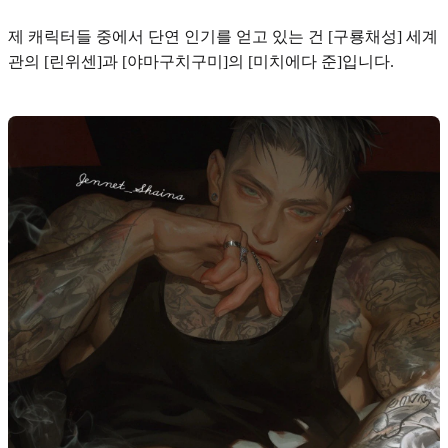
제 캐릭터들 중에서 단연 인기를 얻고 있는 건 [구룡채성] 세계
관의
[린위센]
과 [야마구치구미]의
[미치에다 준]
입니다.