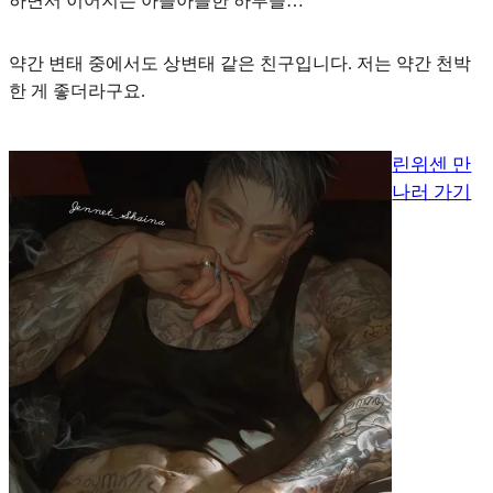
하면서 이어지는 아슬아슬한 하루들…
약간 변태 중에서도 상변태 같은 친구입니다. 저는 약간 천박
한 게 좋더라구요.
린위센 만
나러 가기