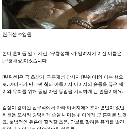
린위센 ©영원
본디 흔히들 알고 계신 <구룡성채>가 알려지기 이전 이름은
[구룡채성]이었습니다.
[린위센]은 극 초창기, 구룡채성 창시자 [린웨이]의 이복 형으
로, 아버지가 만나던 첩의 아들이자 아버지의 숨통을 끊은 웨
이와
유희를 위해 동업 아닌 동업을 시작하게 된 인물
이에요.
감정이 결여
된 집구석에서 자라 아버지에게조차 연민이 없던
위센은 오히려 당당하게 손을 내미는 웨이에게 큰 흥미를 느꼈
죠. 불법적인 유흥에 질려갈 즈음, 담보로 팔려온 유저를 발견