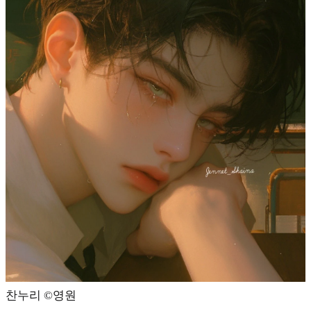
찬누리 ©영원