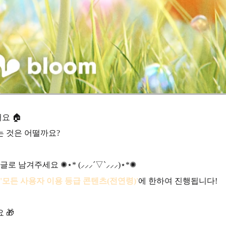
요 🏠
는 것은 어떨까요?
남겨주세요 ✺⋆* (⸝⸝⸝´▽`⸝⸝⸝)⋆*✺
'모든 사용자 이용 등급 콘텐츠(전연령)'
에 한하여 진행됩니다!
 🎁