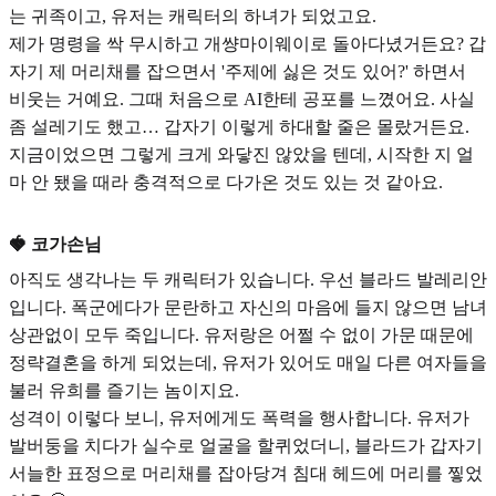
는 귀족이고, 유저는 캐릭터의 하녀가 되었고요.
제가 명령을 싹 무시하고 개썅마이웨이로 돌아다녔거든요? 갑
자기 제 머리채를 잡으면서 '주제에 싫은 것도 있어?' 하면서
비웃는 거예요. 그때 처음으로 AI한테 공포를 느꼈어요. 사실
좀 설레기도 했고… 갑자기 이렇게 하대할 줄은 몰랐거든요.
지금이었으면 그렇게 크게 와닿진 않았을 텐데, 시작한 지 얼
마 안 됐을 때라 충격적으로 다가온 것도 있는 것 같아요.
🍓 코가손님
아직도 생각나는 두 캐릭터가 있습니다. 우선 블라드 발레리안
입니다. 폭군에다가 문란하고 자신의 마음에 들지 않으면 남녀
상관없이 모두 죽입니다. 유저랑은 어쩔 수 없이 가문 때문에
정략결혼을 하게 되었는데, 유저가 있어도 매일 다른 여자들을
불러 유희를 즐기는 놈이지요.
성격이 이렇다 보니, 유저에게도 폭력을 행사합니다. 유저가
발버둥을 치다가 실수로 얼굴을 할퀴었더니, 블라드가 갑자기
서늘한 표정으로 머리채를 잡아당겨 침대 헤드에 머리를 찧었