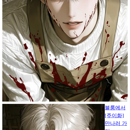
블룸에서
[주이화]
만나러 가