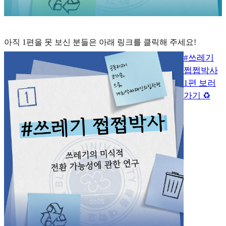
아직 1편을 못 보신 분들은 아래 링크를 클릭해 주세요!
#쓰레기
쩝쩝박사
1편 보러
가기 ♻️