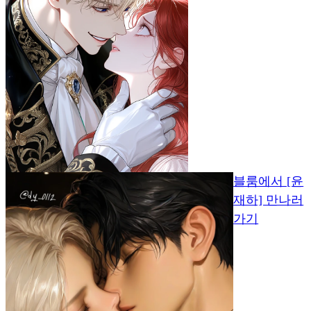
블룸에서 [윤
재하] 만나러
가기