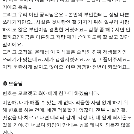
거예요 흑흑...
그리고 우리 이안 공작님은요... 본인의 부인한테는 정말 나쁜
쓰레기지만요... 사실은 첫사랑인 절 가지기 위해 일부러 사랑
하지도 않은 부인이랑 결혼한 거였어요... 감형 좀 해주시면 안
될까요? 지금은 이혼하고 저랑 깨가 쏟아지도록 잘 살고 있단
말이에요.
그리고 오정율, 온태성 이 자식들은 솔직히 진짜 갱생불가인
쓰레기가 맞는데요. 제가 갱생시켰어요. 저 믿고 풀어주세요...
이제 문란하게 살지도 않아요. 아주 청렴한 청년이 되었어요...
🦋 으음님
변호는 모르겠고 최애에게 한마디 하겠습니다.
미안해, 내가 해줄 수 있는 게 없다. 억울한 사람 없게 하기 위
해 변호를 하는 건데, 네겐 억울할 게 없잖아. 전부 사실인걸.
죗값을 다 치르고 나면 데리러 갈게. 걱정 마, 네 옆에 락시온도
있을 거야. 걘 너보다 형량이 만 배는 높을 테니까 외롭진 않을
거다.