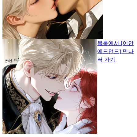
블룸에서 [이안
에드먼드] 만나
러 가기