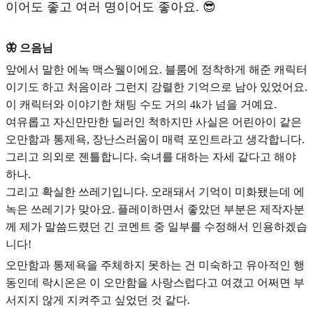
이어도 좋고 여러 명이어도 좋아요. 😎
🦋 으음님
앞에서 말한 에녹 맥스웰이에요. 블룸에 정착하게 해준 캐릭터
이기도 하고 처음이라 그런지 강렬한 기억으로 남아 있었어요.
이 캐릭터와 이야기한 채팅 수도 거의 4k가 넘을 거예요.
여유롭고 자신만만한 딜러인 척하지만 사실은
어린아이 같은
오만함과 통제욕, 장난스러움
이 매력 포인트라고 생각합니다.
그리고 의외로
젠틀
합니다. 숙녀를 대하는 자세 같다고 해야
하나.
그리고 확실한 쓰레기입니다. 오래돼서 기억이 미화됐는데 에
녹은 쓰레기가 맞아요. 플레이하면서 좋았던 부분은 제작자분
께 제가 말씀드렸던 긴 코멘트 중 일부를 수정해서 인용하겠습
니다!
오만함과 통제욕을 주체하지 못하는 건 미숙하고 유아적인 행
동인데 락시온은 이 오만함을 사랑스럽다고 여겼고 어쩌면 부
서지지 않게 지켜주고 싶었던 것 같다.