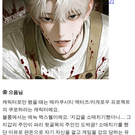
기
🦋 으음님
캐릭터로만 봤을 때는
메카쿠시티 액터즈/카게로우 프로젝트
의 쿠로하
라는 캐릭터예요.
블룸에서는
에녹 맥스웰
이에요. '지갑을 소매치기했더니… 그
지갑의 주인이 파리 뒷골목의 주인인 도박광? 소매치기를 했
단 이유로 판돈으로 자기 자신을 걸고 게임을 강요 당하는 유