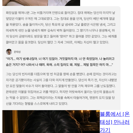
블룸에서 [온
태성] 만나러
가기