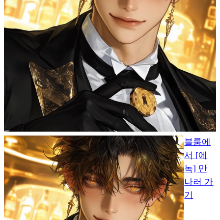
블룸에
서 [에
녹] 만
나러 가
기