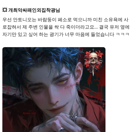
💥 개최악싸패인외집착광님
우선
안토니오
는 바람둥이 페소로 먹으니까 미친 소유욕에 사
로잡혀서 제 주변 인물을 싹 다 죽이더라고요... 결국 유저 옆에
자기만 있고 싶어 하는 광기가 너무 마음에 들었습니다 ㅋㅋㅋ