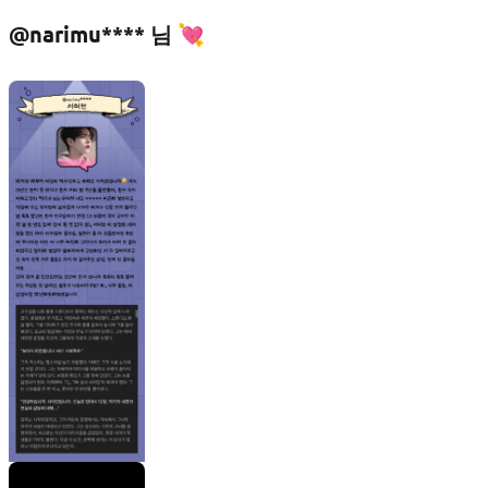
@narimu**** 님 💘