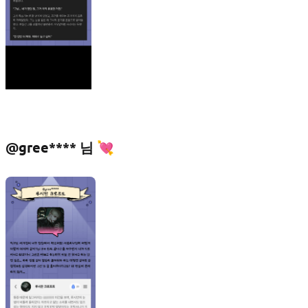
@gree**** 님 💘