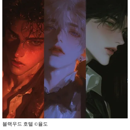
블랙우드 호텔 ©️율도