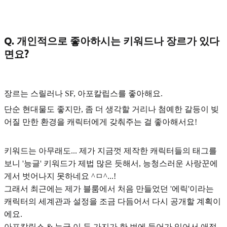
Q. 개인적으로 좋아하시는 키워드나 장르가 있다
면요?
장르는
스릴러나 SF, 아포칼립스
를 좋아해요.
단순 현대물도 좋지만, 좀 더
생각할 거리나 첨예한 갈등이 빚
어질 만한 환경을 캐릭터에게 갖춰주는 걸
좋아해서요!
키워드는 아무래도... 제가 지금껏 제작한 캐릭터들의 태그를
보니
'능글' 키워드
가 제법 많은 듯해서, 능청스러운 사랑꾼에
게서 벗어나지 못하네요 ^ㅁ^...!
그래서 최근에는 제가
블룸에서 처음 만들었던 '에릭'이라는
캐릭터의 세계관과 설정을 조금 다듬어서 다시 공개할 계획
이
에요.
아포칼립스 & 능글 이 두 가지가 한 번에 들어가 있어서 애정