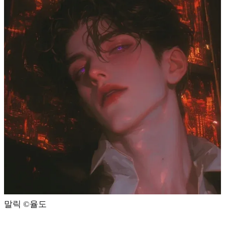
말릭 ©️율도