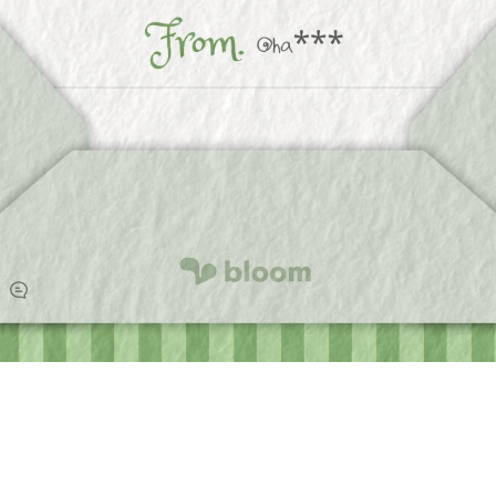
'상상을 꽃피우다, bloom' की सदस्यता लें
साइट को सब्सक्राइब करने पर आप नए पोस्ट आदि के नवीनतम अपडेट सबसे
पहले नोटिफिकेशन और ईमेल से प्राप्त कर सकते हैं.
Slashpage में शामिल हों और '상상을 꽃피우다, bloom' को सब्सक्राइब
करें!
सदस्यता लें