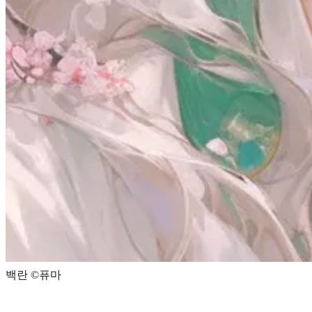
백란 ©️퓨마