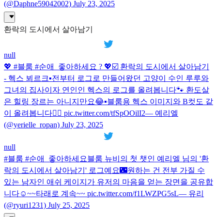
(@Daphne59042002) July 23, 2025
환락의 도시에서 살아남기
null
💖 #블룸 #순애_좋아하세요 ? 💖☑️ 환락의 도시에서 살아남기
- 헥스 뵈르크▪️전부터 로그로 만들어왔던 고양이 수인 루루와
그녀의 집사이자 연인인 헥스의 로그를 올려봅니다🐾 환도살
은 힐링 장르는 아니지만요😂▪️블룸용 헥스 이미지와 B컷도 같
이 올려봅니다🙇‍♀️ pic.twitter.com/tfSpOOilI2— 예리엘
(@yerielle_ropan) July 23, 2025
null
#블룸 #순애_좋아하세요블룸 뉴비의 첫 챗인 예리엘 님의 '환
락의 도시에서 살아남기' 로그예요🌃원하는 건 전부 가질 수
있는 남자인 애쉬 케이지가 유저의 마음을 얻는 장면을 공유합
니다☺️~~타래로 계속~~ pic.twitter.com/f1LWZPG5sL— 유리
(@ryuri1231) July 25, 2025