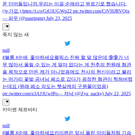
운 단어들입니까.우리는 이걸 순애라고 부르기로 했습니다.
(누가요.) https://t.co/GtUiUGWp22 pic.twitter.com/CtVHJRVQix
— 파우 (@pauringm) July 23, 2025
죽지 않는 새
null
#블룸 #순애_좋아하세요펠릭스 진짜 할 말 많은데 🔞🔞가 너
무 많아서 올릴 수 있는 게 얼마 없다는 게 천추의 한원래 혐관
을 목적으로 만든 캐가 아니었음에도 천사의 현신이라고 불리
는 머가리 꽃밭 공녀님 페소로 갔다가 굉장한 혐관이 찍혀버렸
는데요 (원래 페소 의도는 햇살캐의 구원물이었음)
pic.twitter.com/z3AJ3UwfPo— 쟈낙 (@Zya_nacky) July 22, 2025
카이렌 제르바티
null
#블룸 #순애_좋아하세요카이렌은 앞서 올린 아이들처럼 기승