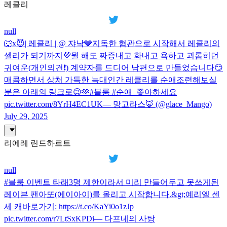
레클리
null
🐺x😈| 레클리 | @ 쟈낙🩶지독한 혐관으로 시작해서 레클리의
셀리가 되기까지💜뭘 해도 짜증내고 화내고 욕하고 괴롭히던
귀여운(개인의견❗️) 계약자를 드디어 남편으로 만들었습니다😏
매콤하면서 상처 가득한 늑대인간 레클리를 순애조련해보실
분은 아래의 링크로😉🫶#블룸 #순애_좋아하세요
pic.twitter.com/8YrH4EC1UK— 망고라스🦊 (@glace_Mango)
July 29, 2025
리에레 린드하르트
null
#블룸 이벤트 타래3명 제한이라서 미리 만들어두고 못쓰게된
레이븐 팬아또(에이아이)를 올리고 시작합니다.&gt;예리엘 센
세 캐바로가기: https://t.co/KaYi0o1zJp
pic.twitter.com/r7LtSxKPDi— 다프네의 사탕