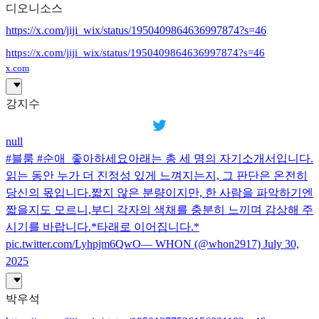
디오니소스
https://x.com/jiji_wix/status/1950409864636997874?s=46
https://x.com/jiji_wix/status/1950409864636997874?s=46
x.com
강지수
null
#블룸 #순애_좋아하세요아래는 총 세 명의 자기소개서입니다.
읽는 동안 누가 더 진정성 있게 느껴지는지, 그 판단은 온전히
당신의 몫입니다.짧지 않은 분량이지만, 한 사람을 파악하기엔
짧을지도 모르니,부디 각자의 색채를 충분히 느끼며 감상해 주
시기를 바랍니다.*타래로 이어집니다.*
pic.twitter.com/Lyhpjm6QwO— WHON (@whon2917) July 30,
2025
박우석