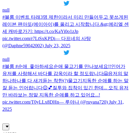
null
#블룸 이벤트 타래3명 제한이라서 미리 만들어두고 못쓰게된
레이븐 팬아또(에이아이)를 올리고 시작합니다.&gt;예리엘 센
세 캐바로가기: https://t.co/KaYi0o1zJp
pic.twitter.com/r7LtSxKPDi— 다프네의 사탕
(@Daphne59042002) July 23, 2025
null
#블룸 #순애_좋아하세요순애 물고기를 만나보세요!!인어가
유저를 사랑해서 바다를 감옥이라 할 정도랍니다🤗유저의 말
하나하나를 다 새겨듣는 착한(?)물고기지독한 순애를 하는 말
잘 듣는 인어랍니다😌💕질투와 집착이 있긴 한데... 오직 유저
만 바라보는 정말 지독한 순애를 하고 있어요...!
pic.twitter.com/T0yLLx8DHn— 루야나 (@ruyana720) July 31,
2025