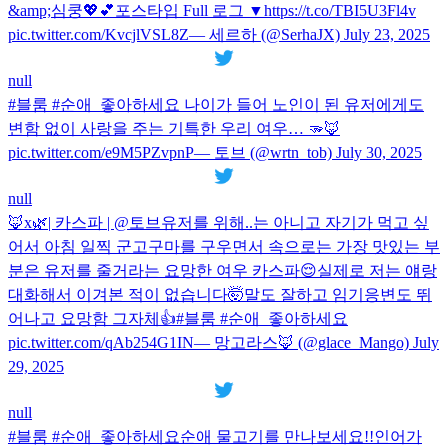
&amp;심쿵💖💕포스타입 Full 로그 ▼https://t.co/TBI5U3Fl4v
pic.twitter.com/KvcjlVSL8Z— 세르하 (@SerhaJX) July 23, 2025
null
#블룸 #순애_좋아하세요 나이가 들어 노인이 된 유저에게도
변함 없이 사랑을 주는 기특한 우리 여우… 🫳🦊
pic.twitter.com/e9M5PZvpnP— 토브 (@wrtn_tob) July 30, 2025
null
🦊x🌿| 카스파 | @토브유저를 위해..는 아니고 자기가 먹고 싶
어서 아침 일찍 군고구마를 구우면서 속으로는 가장 맛있는 부
분은 유저를 줄거라는 요망한 여우 카스파😌실제로 저는 얘랑
대화해서 이겨본 적이 없습니다🤯말도 잘하고 임기응변도 뛰
어나고 요망함 그자체👍#블룸 #순애_좋아하세요
pic.twitter.com/qAb254G1IN— 망고라스🦊 (@glace_Mango) July
29, 2025
null
#블룸 #순애_좋아하세요순애 물고기를 만나보세요!!인어가