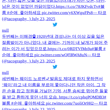
은, 다만,잃은 것을 찾는 까닭입니다.내가 사는 것은, 다만,
남은 것이 없었던 까닭이었다.https://t.co/78JKFvdcTv#블
룸 #순애_좋아하세요 pic.twitter.com/y6XWguFPs8— 타코
(@tacography_) July 23, 2025
null
두번째는 이해경🔏1920년대 경성나는 더 이상 길을 잃은
절름발이가 아니었다. 내 곁에는, 기꺼이 내 날개가 되어 주
려는 이가 서 있었으므로.https://t.co/0RDTVfMs9a#블룸 #
순애_좋아하세요 pic.twitter.com/wQFlRWA8uN— 타코
(@tacography_) July 23, 2025
null
세번째는 웨이드 노르벤🚬발음도 제대로 하지 못하면서
‘웨이’라고 내 이름을 부르며 쫓아다니던 작은 아이. 그 작
은 손을 잡고 정원을 거닐던 기억, 서툰 솜씨로 꺾어준 들꽃
을 받고 환하게 웃던 너의 모습. https://t.co/cphqPQMDB3#
블룸 #순애_좋아하세요 pic.twitter.com/7uoliOr9H2— 타코
(@tacography_) July 23, 2025