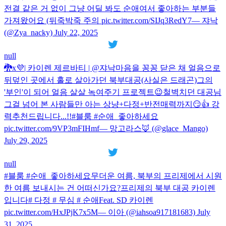
전결 같은 거 없이 그냥 어딜 봐도 순애여서 좋아하는 부분들
가져왔어요 (뒤죽박죽 주의 pic.twitter.com/SIJq3RedY7— 쟈낙
(@Zya_nacky) July 22, 2025
null
🐉x💜| 카이렌 제르바티 | @쟈낙마음을 꽁꽁 닫은 채 얼음으로
뒤덮인 곳에서 홀로 살아가던 북부대공(사실은 드래곤)그의
'부인'이 되어 얼음 살살 녹여주기 프로젝트😉철벽치던 대공님
그걸 넘어 본 사람들만 아는 상냥+다정+반전매력까지😏👍 강
력추천드립니다...!!#블룸 #순애_좋아하세요
pic.twitter.com/9VP3mFIHmf— 망고라스🦊 (@glace_Mango)
July 29, 2025
null
#블룸 #순애_좋아하세요무더운 여름, 북부의 프리제에서 시원
한 여름 보내시는 건 어떠신가요?프리제의 북부 대공 카이렌
입니다# 다정 # 무심 # 순애Feat. SD 카이렌
pic.twitter.com/HxJPjK7x5M— 이아 (@iahsoa917181683) July
31, 2025