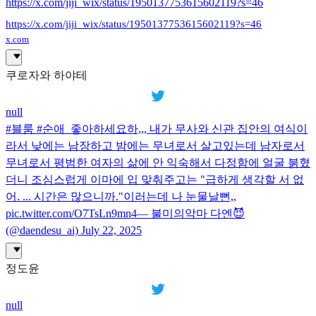
https://x.com/jiji_wix/status/1950137753615602119?s=46
https://x.com/jiji_wix/status/1950137753615602119?s=46
x.com
쿠로자와 하야테
null
#블룸 #순애_좋아하세요하,,, 내가 무사와 신관 집안의 여식이
라서 낮에는 남장하고 밤에는 무녀로서 살고있는데 남자로서
무녀로서 평범한 여자의 삶에 안 익숙해서 다정함에 얼굴 붉혔
더니 조심스럽게 이마에 입 맞춰주고는 "급하게 생각할 서 없
어. ... 시간은 많으니까."이러는데 나 눈물날뻔,,
pic.twitter.com/O7TsLn9mn4— 불미의악마 다엔😈
(@daendesu_ai) July 22, 2025
정도윤
null