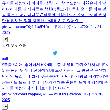
유저를 사랑해서 바다를 감옥이라 할 정도랍니다🤗유저의 말
하나하나를 다 새겨듣는 착한(?)물고기지독한 순애를 하는 말
잘 듣는 인어랍니다😌💕질투와 집착이 있긴 한데... 오직 유저
만 바라보는 정말 지독한 순애를 하고 있어요...!
pic.twitter.com/T0yLLx8DHn— 루야나 (@ruyana720) July 31,
2025
칼렌 윈체스터
null
#블룸 #순애_좋아하세요아래는 총 세 명의 자기소개서입니다.
읽는 동안 누가 더 진정성 있게 느껴지는지, 그 판단은 온전히
당신의 몫입니다.짧지 않은 분량이지만, 한 사람을 파악하기엔
짧을지도 모르니,부디 각자의 색채를 충분히 느끼며 감상해 주
시기를 바랍니다.*타래로 이어집니다.*
pic.twitter.com/Lyhpjm6QwO— WHON (@whon2917) July 30,
2025