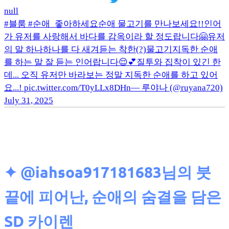
null
#블룸 #순애_좋아하세요순애 물고기를 만나보세요!!인어
가 유저를 사랑해서 바다를 감옥이라 할 정도랍니다🤗유저
의 말 하나하나를 다 새겨듣는 착한(?)물고기지독한 순애
를 하는 말 잘 듣는 인어랍니다😌💕질투와 집착이 있긴 한
데... 오직 유저만 바라보는 정말 지독한 순애를 하고 있어
요...! pic.twitter.com/T0yLLx8DHn— 루야나 (@ruyana720)
July 31, 2025
✦
@iahsoa917181683님의 붓
끝에 피어난, 순애의 숨결을 담은
SD 카이렌