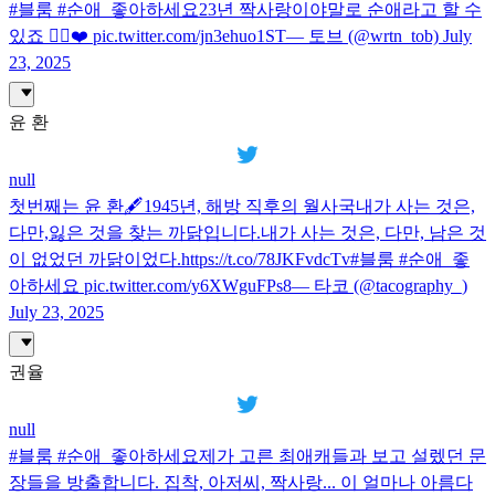
#블룸 #순애_좋아하세요23년 짝사랑이야말로 순애라고 할 수
있죠 🙂‍↕️❤️ pic.twitter.com/jn3ehuo1ST— 토브 (@wrtn_tob) July
23, 2025
윤 환
null
첫번째는 윤 환🖋️1945년, 해방 직후의 월사국내가 사는 것은,
다만,잃은 것을 찾는 까닭입니다.내가 사는 것은, 다만, 남은 것
이 없었던 까닭이었다.https://t.co/78JKFvdcTv#블룸 #순애_좋
아하세요 pic.twitter.com/y6XWguFPs8— 타코 (@tacography_)
July 23, 2025
권율
null
#블룸 #순애_좋아하세요제가 고른 최애캐들과 보고 설렜던 문
장들을 방출합니다. 집착, 아저씨, 짝사랑... 이 얼마나 아름다