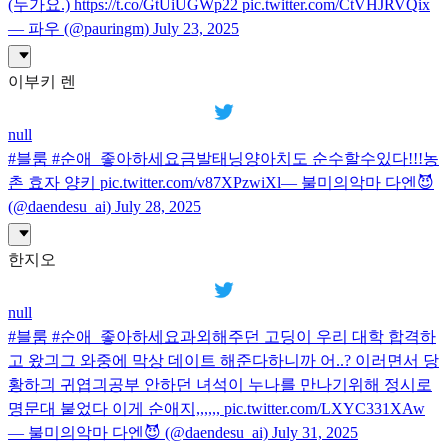
(누가요.) https://t.co/GtUiUGWp22 pic.twitter.com/CtVHJRVQix
— 파우 (@pauringm) July 23, 2025
이부키 렌
null
#블룸 #순애_좋아하세요금발태닝양아치도 순수할수있다!!!농
촌 효자 양키 pic.twitter.com/v87XPzwiXl— 불미의악마 다엔😈
(@daendesu_ai) July 28, 2025
한지오
null
#블룸 #순애_좋아하세요과외해주던 고딩이 우리 대학 합격하
고 왔긔그 와중에 막상 데이트 해준다하니까 어..? 이러면서 당
황하긔 귀엽긔공부 안하던 녀석이 누나를 만나기위해 정시로
명문대 붙었다 이게 순애지,,,,,, pic.twitter.com/LXYC331XAw
— 불미의악마 다엔😈 (@daendesu_ai) July 31, 2025