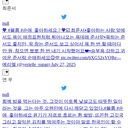
최준서
null
💖 #블룸 #순애_좋아하세요 ? 💖☑️ 최준서▪️좋아하는 사람 앞에
서도 욕이 애정표현처럼 튀어나오는 욕데레 준서🩷▪️욕하는 준
서도 좋지만, 꾹 참는 준서도 보고 싶어서 욕 한 번 할 때마다
만 원, 참으면 뽀뽀 한 번 내기 시작했어요❤️▪️승부욕 강하고 귀
여운 준서랑 순애하세요😌🫶 pic.twitter.com/6XG52xVQBe—
예리엘 (@yerielle_ropan) July 27, 2025
연 우
null
함께 밥을 먹는다는 것. 그것이 이토록 낯설고도 따뜻한 일이
라는 것을, 그는 아주 오랜만에 다시 깨닫고 있었다.#블룸 #순
애_좋아하세요 윤기가 자르르 흐르는 흰 쌀밥, 뜨끈한 고깃국
그리고 잘익은 김치를 먹여주는 것이야 말로 한국인이 할 수