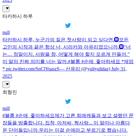
2025
타카하시 하루
null
타카하시 하루, 누군가의 짙은 첫사랑이 되고 싶다면.🛞모든
고민의 시작과 끝은 항상 너, 시라카와 아유리였으니까.🛞“너
는… 정말이지. 사람을 참, 어떻게 해야 할지 모르게 만들어.”
이 말의 진짜 의미를 너는 알까.#블룸 #순애_좋아하세요 *재업
* pic.twitter.com/SnClYqaszS— 선유리 (@yuliyulidaz) July 31,
2025
최형진
null
#블룸 #순애_좋아하세요제가 고른 최애캐들과 보고 설렜던 문
장들을 방출합니다. 집착, 아저씨, 짝사랑... 이 얼마나 아름다
운 단어들입니까.우리는 이걸 순애라고 부르기로 했습니다.