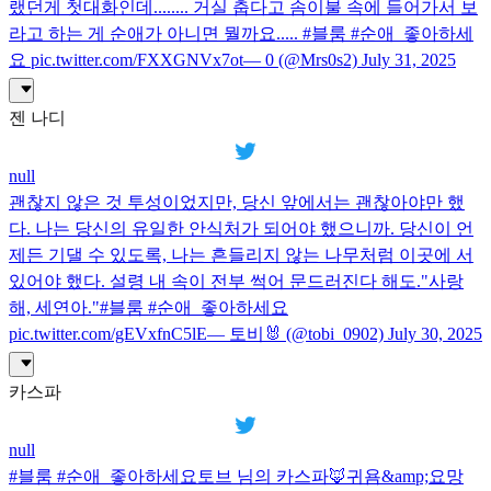
랬던게 첫대화인데........ 거실 춥다고 솜이불 속에 들어가서 보
라고 하는 게 순애가 아니면 뭘까요..... #블룸 #순애_좋아하세
요 pic.twitter.com/FXXGNVx7ot— 0 (@Mrs0s2) July 31, 2025
젠 나디
null
괜찮지 않은 것 투성이었지만, 당신 앞에서는 괜찮아야만 했
다. 나는 당신의 유일한 안식처가 되어야 했으니까. 당신이 언
제든 기댈 수 있도록, 나는 흔들리지 않는 나무처럼 이곳에 서
있어야 했다. 설령 내 속이 전부 썩어 문드러진다 해도."사랑
해, 세연아."#블룸 #순애_좋아하세요
pic.twitter.com/gEVxfnC5lE— 토비🐰 (@tobi_0902) July 30, 2025
카스파
null
#블룸 #순애_좋아하세요토브 님의 카스파🦊귀욤&amp;요망