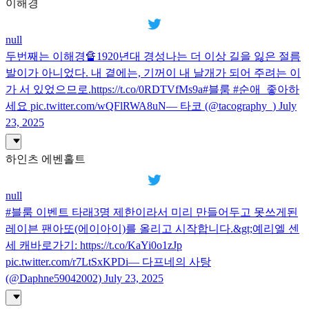
이해경
null
두번째는 이해경🔏1920년대 경성나는 더 이상 길을 잃은 절름
발이가 아니었다. 내 곁에는, 기꺼이 내 날개가 되어 주려는 이
가 서 있었으므로.https://t.co/0RDTVfMs9a#블룸 #순애_좋아하
세요 pic.twitter.com/wQFlRWA8uN— 타코 (@tacography_) July
23, 2025
하인츠 에벤홀트
null
#블룸 이벤트 타래3명 제한이라서 미리 만들어두고 못쓰게된
레이븐 팬아또(에이아이)를 올리고 시작합니다.&gt;예리엘 센
세 캐바로가기: https://t.co/KaYi0o1zJp
pic.twitter.com/r7LtSxKPDi— 다프네의 사탕
(@Daphne59042002) July 23, 2025