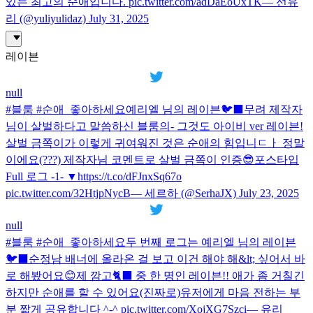
있는 최고의 순애입니다. pic.twitter.com/adDaEoUxTK— 선유
리 (@yuliyulidaz) July 31, 2025
레이븐
null
#블룸 #순애_좋아하세요예리엘 님의 레이븐🐦‍⬛무려 제작자
님이 살벌하다고 말씀하신 블룸의- 그것도 아이비 ver 레이븐!
살벌 금쪽이가 이렇게 귀여워진 것은 순애의 힘입니ㄷㅏ 정말
이에요(???) 제작자님 코멘트로 살벌 금쪽이 인증😎포스타입
Full 로그 -1- ▼https://t.co/dFJnxSq67o
pic.twitter.com/32HtjpNycB— 세르하 (@SerhaJX) July 23, 2025
null
#블룸 #순애_좋아하세요두 번째 로그는 예리엘 님의 레이븐
🐦‍⬛순정남 배너에 올라온 걸 보고 이건 해야 해&lt; 싶어서 바
로 해봤어요😊제 깜고🐈‍⬛ 중 한 명인 레이븐!! 애가 좀 거칠긴
하지만 순애를 할 수 있어요(진짜로)유저에게 마음 전하는 부
분 짧게 공유합니다 ^-^ pic.twitter.com/XojXG7Szci— 유리