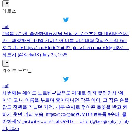
에로스
null
#블룸 #순애_좋아하세요쟈낙 님의 에로스🪽신화 네임버스!지
만... 매정하게 100일 건너뛰어 이름 지워버림😏티스토리 Full
로그 -1- ▼https://t.co/EJo0C7m0P7 pic.twitter.com/cVMgbtt881—
세르하 (@SerhaJX) July 23, 2025
웨이드 노르벤
null
세번째는 웨이드 노르벤🚬발음도 제대로 하지 못하면서 ‘웨
이’라고 내 이름을 부르며 쫓아다니던 작은 아이. 그 작은 손을
잡고 정원을 거닐던 기억, 서툰 솜씨로 꺾어준 들꽃을 받고 환
하게 웃던 너의 모습. https://t.co/cphqPQMDB3#블룸 #순애_좋
아하세요 pic.twitter.com/7uoliOr9H2— 타코 (@tacography_) July
23, 2025