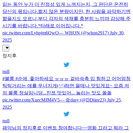
읽는 동안 누가 더 진정성 있게 느껴지는지, 그 판단은 온전히
당신의 몫입니다.짧지 않은 분량이지만, 한 사람을 파악하기엔
짧을지도 모르니,부디 각자의 색채를 충분히 느끼며 감상해 주
시기를 바랍니다.*타래로 이어집니다.*
pic.twitter.com/Lyhpjm6QwO— WHON (@whon2917) July 30,
2025
정지후
null
#블룸 #순애_좋아하세요 ㅠㅠㅠ 겉바속촉 입 험하고 어어엄청
틱틱거리는 애를 무너지게(^^)하면 을매나 맛있게요~ 요즘 저
의 블룸 정실임니당...진쯔 맛있어... 놀리는 맛도 쏠쏠
pic.twitter.com/XuecMJM4V5— 🌼dasy (@DDiiee23) July 25,
2025
null
패악님의 정지후로 이벤트 참여합니다~~영화 끄라고 뭐라 그