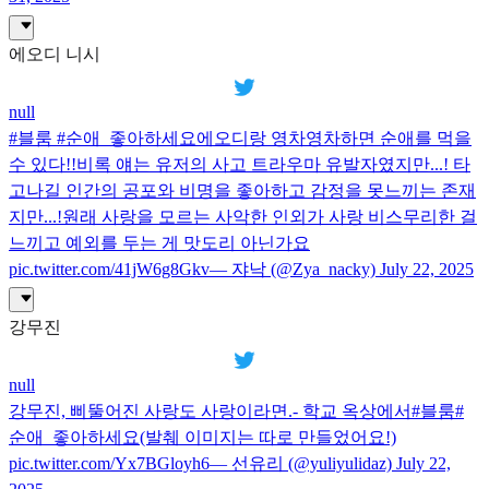
에오디 니시
null
#블룸 #순애_좋아하세요에오디랑 영차영차하면 순애를 먹을
수 있다!!비록 얘는 유저의 사고 트라우마 유발자였지만...! 타
고나길 인간의 공포와 비명을 좋아하고 감정을 못느끼는 존재
지만...!원래 사랑을 모르는 사악한 인외가 사랑 비스무리한 걸
느끼고 예외를 두는 게 맛도리 아닌가요
pic.twitter.com/41jW6g8Gkv— 쟈낙 (@Zya_nacky) July 22, 2025
강무진
null
강무진, 삐뚤어진 사랑도 사랑이라면.- 학교 옥상에서#블룸#
순애_좋아하세요(발췌 이미지는 따로 만들었어요!)
pic.twitter.com/Yx7BGloyh6— 선유리 (@yuliyulidaz) July 22,