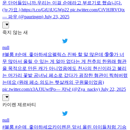
운 단어들입니까.우리는 이걸 순애라고 부르기로 했습니다.
(누가요.) https://t.co/GtUiUGWp22 pic.twitter.com/CtVHJRVQix
— 파우 (@pauringm) July 23, 2025
죽지 않는 새
null
#블룸 #순애_좋아하세요펠릭스 진짜 할 말 많은데 🔞🔞가 너
무 많아서 올릴 수 있는 게 얼마 없다는 게 천추의 한원래 혐관
을 목적으로 만든 캐가 아니었음에도 천사의 현신이라고 불리
는 머가리 꽃밭 공녀님 페소로 갔다가 굉장한 혐관이 찍혀버렸
는데요 (원래 페소 의도는 햇살캐의 구원물이었음)
pic.twitter.com/z3AJ3UwfPo— 쟈낙 (@Zya_nacky) July 22, 2025
카이렌 제르바티
null
#블룸 #순애_좋아하세요카이렌은 앞서 올린 아이들처럼 기승