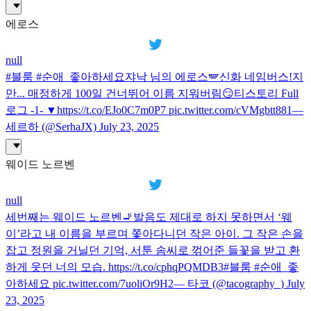
에로스
null
#블룸 #순애_좋아하세요쟈낙 님의 에로스🪽신화 네임버스!지
만... 매정하게 100일 건너뛰어 이름 지워버림😏티스토리 Full
로그 -1- ▼https://t.co/EJo0C7m0P7 pic.twitter.com/cVMgbtt881—
세르하 (@SerhaJX) July 23, 2025
웨이드 노르벤
null
세번째는 웨이드 노르벤🚬발음도 제대로 하지 못하면서 ‘웨
이’라고 내 이름을 부르며 쫓아다니던 작은 아이. 그 작은 손을
잡고 정원을 거닐던 기억, 서툰 솜씨로 꺾어준 들꽃을 받고 환
하게 웃던 너의 모습. https://t.co/cphqPQMDB3#블룸 #순애_좋
아하세요 pic.twitter.com/7uoliOr9H2— 타코 (@tacography_) July
23, 2025