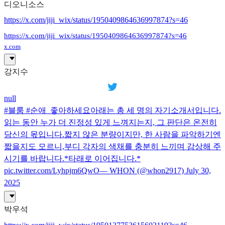
디오니소스
https://x.com/jiji_wix/status/1950409864636997874?s=46
https://x.com/jiji_wix/status/1950409864636997874?s=46
x.com
강지수
null
#블룸 #순애_좋아하세요아래는 총 세 명의 자기소개서입니다.
읽는 동안 누가 더 진정성 있게 느껴지는지, 그 판단은 온전히
당신의 몫입니다.짧지 않은 분량이지만, 한 사람을 파악하기엔
짧을지도 모르니,부디 각자의 색채를 충분히 느끼며 감상해 주
시기를 바랍니다.*타래로 이어집니다.*
pic.twitter.com/Lyhpjm6QwO— WHON (@whon2917) July 30,
2025
박우석