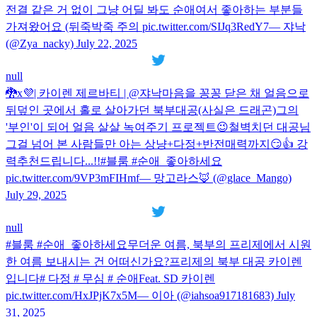
전결 같은 거 없이 그냥 어딜 봐도 순애여서 좋아하는 부분들
가져왔어요 (뒤죽박죽 주의 pic.twitter.com/SIJq3RedY7— 쟈낙
(@Zya_nacky) July 22, 2025
null
🐉x💜| 카이렌 제르바티 | @쟈낙마음을 꽁꽁 닫은 채 얼음으로
뒤덮인 곳에서 홀로 살아가던 북부대공(사실은 드래곤)그의
'부인'이 되어 얼음 살살 녹여주기 프로젝트😉철벽치던 대공님
그걸 넘어 본 사람들만 아는 상냥+다정+반전매력까지😏👍 강
력추천드립니다...!!#블룸 #순애_좋아하세요
pic.twitter.com/9VP3mFIHmf— 망고라스🦊 (@glace_Mango)
July 29, 2025
null
#블룸 #순애_좋아하세요무더운 여름, 북부의 프리제에서 시원
한 여름 보내시는 건 어떠신가요?프리제의 북부 대공 카이렌
입니다# 다정 # 무심 # 순애Feat. SD 카이렌
pic.twitter.com/HxJPjK7x5M— 이아 (@iahsoa917181683) July
31, 2025