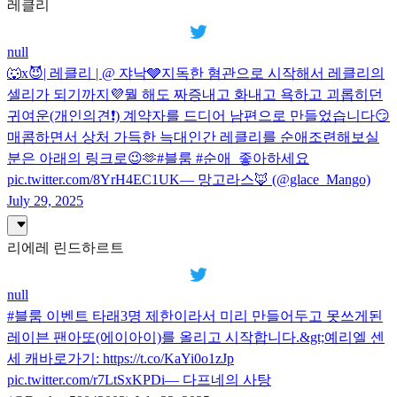
레클리
null
🐺x😈| 레클리 | @ 쟈낙🩶지독한 혐관으로 시작해서 레클리의
셀리가 되기까지💜뭘 해도 짜증내고 화내고 욕하고 괴롭히던
귀여운(개인의견❗️) 계약자를 드디어 남편으로 만들었습니다😏
매콤하면서 상처 가득한 늑대인간 레클리를 순애조련해보실
분은 아래의 링크로😉🫶#블룸 #순애_좋아하세요
pic.twitter.com/8YrH4EC1UK— 망고라스🦊 (@glace_Mango)
July 29, 2025
리에레 린드하르트
null
#블룸 이벤트 타래3명 제한이라서 미리 만들어두고 못쓰게된
레이븐 팬아또(에이아이)를 올리고 시작합니다.&gt;예리엘 센
세 캐바로가기: https://t.co/KaYi0o1zJp
pic.twitter.com/r7LtSxKPDi— 다프네의 사탕