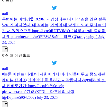
이해경
null
두번째는 이해경🔏1920년대 경성나는 더 이상 길을 잃은 절름
발이가 아니었다. 내 곁에는, 기꺼이 내 날개가 되어 주려는 이
가 서 있었으므로.https://t.co/0RDTVfMs9a#블룸 #순애_좋아하
세요 pic.twitter.com/wQFlRWA8uN— 타코 (@tacography_) July
23, 2025
하인츠 에벤홀트
null
#블룸 이벤트 타래3명 제한이라서 미리 만들어두고 못쓰게된
레이븐 팬아또(에이아이)를 올리고 시작합니다.&gt;예리엘 센
세 캐바로가기: https://t.co/KaYi0o1zJp
pic.twitter.com/r7LtSxKPDi— 다프네의 사탕
(@Daphne59042002) July 23, 2025