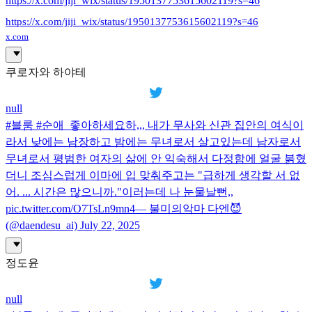
https://x.com/jiji_wix/status/1950137753615602119?s=46
https://x.com/jiji_wix/status/1950137753615602119?s=46
x.com
쿠로자와 하야테
null
#블룸 #순애_좋아하세요하,,, 내가 무사와 신관 집안의 여식이
라서 낮에는 남장하고 밤에는 무녀로서 살고있는데 남자로서
무녀로서 평범한 여자의 삶에 안 익숙해서 다정함에 얼굴 붉혔
더니 조심스럽게 이마에 입 맞춰주고는 "급하게 생각할 서 없
어. ... 시간은 많으니까."이러는데 나 눈물날뻔,,
pic.twitter.com/O7TsLn9mn4— 불미의악마 다엔😈
(@daendesu_ai) July 22, 2025
정도윤
null