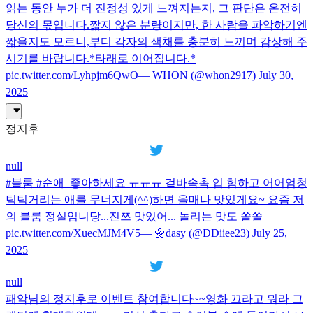
읽는 동안 누가 더 진정성 있게 느껴지는지, 그 판단은 온전히
당신의 몫입니다.짧지 않은 분량이지만, 한 사람을 파악하기엔
짧을지도 모르니,부디 각자의 색채를 충분히 느끼며 감상해 주
시기를 바랍니다.*타래로 이어집니다.*
pic.twitter.com/Lyhpjm6QwO— WHON (@whon2917) July 30,
2025
정지후
null
#블룸 #순애_좋아하세요 ㅠㅠㅠ 겉바속촉 입 험하고 어어엄청
틱틱거리는 애를 무너지게(^^)하면 을매나 맛있게요~ 요즘 저
의 블룸 정실임니당...진쯔 맛있어... 놀리는 맛도 쏠쏠
pic.twitter.com/XuecMJM4V5— 🌼dasy (@DDiiee23) July 25,
2025
null
패악님의 정지후로 이벤트 참여합니다~~영화 끄라고 뭐라 그