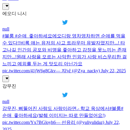
에오디 니시
null
#블룸 #순애_좋아하세요에오디랑 영차영차하면 순애를 먹을
수 있다!!비록 얘는 유저의 사고 트라우마 유발자였지만...! 타
고나길 인간의 공포와 비명을 좋아하고 감정을 못느끼는 존재
지만...!원래 사랑을 모르는 사악한 인외가 사랑 비스무리한 걸
느끼고 예외를 두는 게 맛도리 아닌가요
pic.twitter.com/41jW6g8Gkv— 쟈낙 (@Zya_nacky) July 22, 2025
강무진
null
강무진, 삐뚤어진 사랑도 사랑이라면.- 학교 옥상에서#블룸#
순애_좋아하세요(발췌 이미지는 따로 만들었어요!)
pic.twitter.com/Yx7BGloyh6— 선유리 (@yuliyulidaz) July 22,
2025