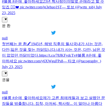
#블룸 #순애_좋아하세요23년 짝사랑이야말로 순애라고 할 수
있죠 🙂‍↕️❤️ pic.twitter.com/jn3ehuo1ST— 토브 (@wrtn_tob) July
23, 2025
윤 환
null
첫번째는 윤 환🖋️1945년, 해방 직후의 월사국내가 사는 것은,
다만,잃은 것을 찾는 까닭입니다.내가 사는 것은, 다만, 남은 것
이 없었던 까닭이었다.https://t.co/78JKFvdcTv#블룸 #순애_좋
아하세요 pic.twitter.com/y6XWguFPs8— 타코 (@tacography_)
July 23, 2025
권율
null
#블룸 #순애_좋아하세요제가 고른 최애캐들과 보고 설렜던 문
장들을 방출합니다. 집착, 아저씨, 짝사랑... 이 얼마나 아름다