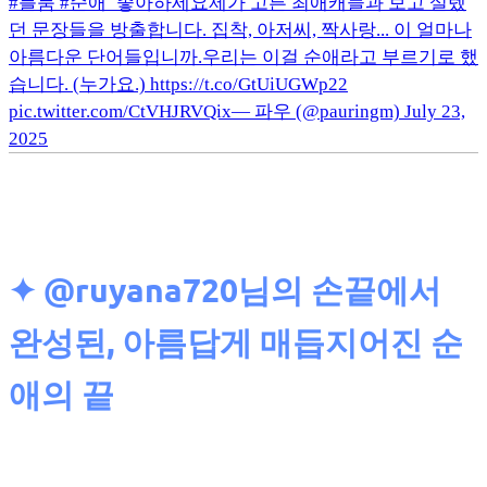
#블룸 #순애_좋아하세요제가 고른 최애캐들과 보고 설렜
던 문장들을 방출합니다. 집착, 아저씨, 짝사랑... 이 얼마나
아름다운 단어들입니까.우리는 이걸 순애라고 부르기로 했
습니다. (누가요.) https://t.co/GtUiUGWp22
pic.twitter.com/CtVHJRVQix— 파우 (@pauringm) July 23,
2025
✦ @ruyana720님의
손끝에서
완성된, 아름답게 매듭지어진 순
애의 끝