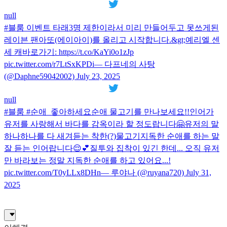
null
#블룸 이벤트 타래3명 제한이라서 미리 만들어두고 못쓰게된
레이븐 팬아또(에이아이)를 올리고 시작합니다.&gt;예리엘 센
세 캐바로가기: https://t.co/KaYi0o1zJp
pic.twitter.com/r7LtSxKPDi— 다프네의 사탕
(@Daphne59042002) July 23, 2025
null
#블룸 #순애_좋아하세요순애 물고기를 만나보세요!!인어가
유저를 사랑해서 바다를 감옥이라 할 정도랍니다🤗유저의 말
하나하나를 다 새겨듣는 착한(?)물고기지독한 순애를 하는 말
잘 듣는 인어랍니다😌💕질투와 집착이 있긴 한데... 오직 유저
만 바라보는 정말 지독한 순애를 하고 있어요...!
pic.twitter.com/T0yLLx8DHn— 루야나 (@ruyana720) July 31,
2025