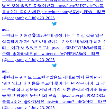
남은 것이 없었던 까닭이었다.https://t.co/78JKFvdcTv#블
룸 #순애_좋아하세요 pic.twitter.com/y6XWguFPs8— 타코
(@tacography_) July 23, 2025
null
두번째는 이해경🔏1920년대 경성나는 더 이상 길을 잃은
절름발이가 아니었다. 내 곁에는, 기꺼이 내 날개가 되어 주
려는 이가 서 있었으므로.https://t.co/0RDTVfMs9a#블룸 #
순애_좋아하세요 pic.twitter.com/wQFlRWA8uN— 타코
(@tacography_) July 23, 2025
null
세번째는 웨이드 노르벤🚬발음도 제대로 하지 못하면서
‘웨이’라고 내 이름을 부르며 쫓아다니던 작은 아이. 그 작
은 손을 잡고 정원을 거닐던 기억, 서툰 솜씨로 꺾어준 들꽃
을 받고 환하게 웃던 너의 모습. https://t.co/cphqPQMDB3#
블룸 #순애_좋아하세요 pic.twitter.com/7uoliOr9H2— 타코
(@tacography_) July 23, 2025