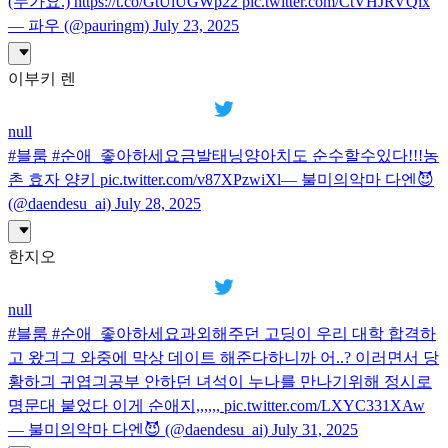
(누가요.) https://t.co/GtUiUGWp22 pic.twitter.com/CtVHJRVQix
— 파우 (@pauringm) July 23, 2025
이부키 렌
null
#블룸 #순애_좋아하세요금발태닝양아치도 순수할수있다!!!농
촌 효자 양키 pic.twitter.com/v87XPzwiXl— 불미의악마 다엔😈
(@daendesu_ai) July 28, 2025
한지오
null
#블룸 #순애_좋아하세요과외해주던 고딩이 우리 대학 합격하
고 왔긔그 와중에 막상 데이트 해준다하니까 어..? 이러면서 당
황하긔 귀엽긔공부 안하던 녀석이 누나를 만나기위해 정시로
명문대 붙었다 이게 순애지,,,,,, pic.twitter.com/LXYC331XAw
— 불미의악마 다엔😈 (@daendesu_ai) July 31, 2025