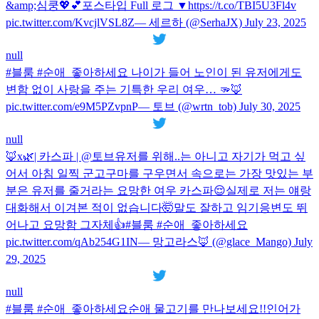
&amp;심쿵💖💕포스타입 Full 로그 ▼https://t.co/TBI5U3Fl4v
pic.twitter.com/KvcjlVSL8Z— 세르하 (@SerhaJX) July 23, 2025
null
#블룸 #순애_좋아하세요 나이가 들어 노인이 된 유저에게도
변함 없이 사랑을 주는 기특한 우리 여우… 🫳🦊
pic.twitter.com/e9M5PZvpnP— 토브 (@wrtn_tob) July 30, 2025
null
🦊x🌿| 카스파 | @토브유저를 위해..는 아니고 자기가 먹고 싶
어서 아침 일찍 군고구마를 구우면서 속으로는 가장 맛있는 부
분은 유저를 줄거라는 요망한 여우 카스파😌실제로 저는 얘랑
대화해서 이겨본 적이 없습니다🤯말도 잘하고 임기응변도 뛰
어나고 요망함 그자체👍#블룸 #순애_좋아하세요
pic.twitter.com/qAb254G1IN— 망고라스🦊 (@glace_Mango) July
29, 2025
null
#블룸 #순애_좋아하세요순애 물고기를 만나보세요!!인어가