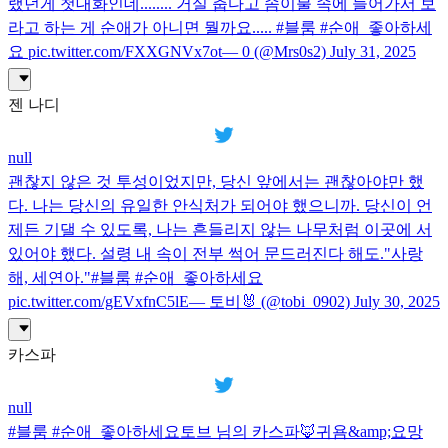
랬던게 첫대화인데........ 거실 춥다고 솜이불 속에 들어가서 보
라고 하는 게 순애가 아니면 뭘까요..... #블룸 #순애_좋아하세
요 pic.twitter.com/FXXGNVx7ot— 0 (@Mrs0s2) July 31, 2025
젠 나디
null
괜찮지 않은 것 투성이었지만, 당신 앞에서는 괜찮아야만 했
다. 나는 당신의 유일한 안식처가 되어야 했으니까. 당신이 언
제든 기댈 수 있도록, 나는 흔들리지 않는 나무처럼 이곳에 서
있어야 했다. 설령 내 속이 전부 썩어 문드러진다 해도."사랑
해, 세연아."#블룸 #순애_좋아하세요
pic.twitter.com/gEVxfnC5lE— 토비🐰 (@tobi_0902) July 30, 2025
카스파
null
#블룸 #순애_좋아하세요토브 님의 카스파🦊귀욤&amp;요망