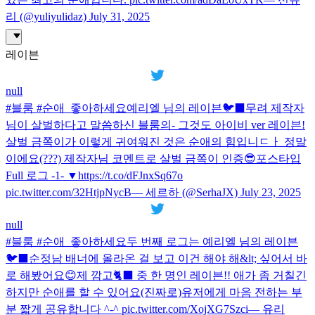
리 (@yuliyulidaz) July 31, 2025
레이븐
null
#블룸 #순애_좋아하세요예리엘 님의 레이븐🐦‍⬛무려 제작자
님이 살벌하다고 말씀하신 블룸의- 그것도 아이비 ver 레이븐!
살벌 금쪽이가 이렇게 귀여워진 것은 순애의 힘입니ㄷㅏ 정말
이에요(???) 제작자님 코멘트로 살벌 금쪽이 인증😎포스타입
Full 로그 -1- ▼https://t.co/dFJnxSq67o
pic.twitter.com/32HtjpNycB— 세르하 (@SerhaJX) July 23, 2025
null
#블룸 #순애_좋아하세요두 번째 로그는 예리엘 님의 레이븐
🐦‍⬛순정남 배너에 올라온 걸 보고 이건 해야 해&lt; 싶어서 바
로 해봤어요😊제 깜고🐈‍⬛ 중 한 명인 레이븐!! 애가 좀 거칠긴
하지만 순애를 할 수 있어요(진짜로)유저에게 마음 전하는 부
분 짧게 공유합니다 ^-^ pic.twitter.com/XojXG7Szci— 유리