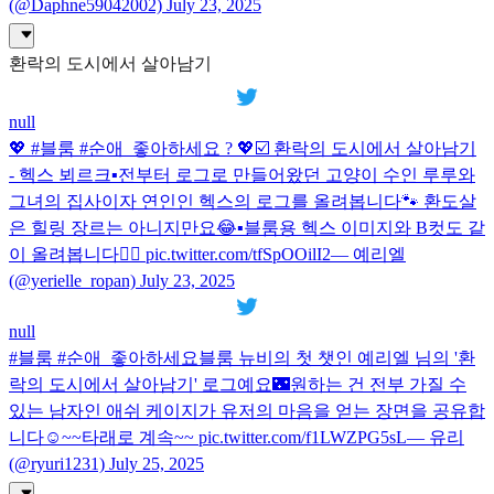
(@Daphne59042002) July 23, 2025
환락의 도시에서 살아남기
null
💖 #블룸 #순애_좋아하세요 ? 💖☑️ 환락의 도시에서 살아남기
- 헥스 뵈르크▪️전부터 로그로 만들어왔던 고양이 수인 루루와
그녀의 집사이자 연인인 헥스의 로그를 올려봅니다🐾 환도살
은 힐링 장르는 아니지만요😂▪️블룸용 헥스 이미지와 B컷도 같
이 올려봅니다🙇‍♀️ pic.twitter.com/tfSpOOilI2— 예리엘
(@yerielle_ropan) July 23, 2025
null
#블룸 #순애_좋아하세요블룸 뉴비의 첫 챗인 예리엘 님의 '환
락의 도시에서 살아남기' 로그예요🌃원하는 건 전부 가질 수
있는 남자인 애쉬 케이지가 유저의 마음을 얻는 장면을 공유합
니다☺️~~타래로 계속~~ pic.twitter.com/f1LWZPG5sL— 유리
(@ryuri1231) July 25, 2025