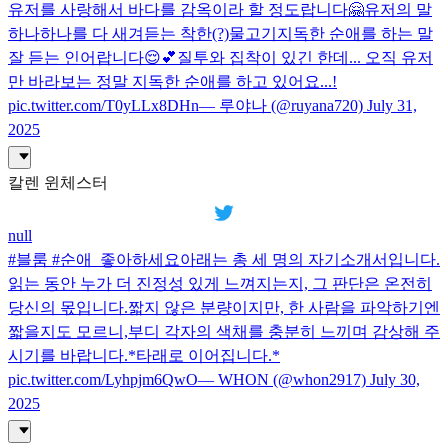
유저를 사랑해서 바다를 감옥이라 할 정도랍니다🤗유저의 말
하나하나를 다 새겨듣는 착한(?)물고기지독한 순애를 하는 말
잘 듣는 인어랍니다😌💕질투와 집착이 있긴 한데... 오직 유저
만 바라보는 정말 지독한 순애를 하고 있어요...!
pic.twitter.com/T0yLLx8DHn— 루야나 (@ruyana720) July 31,
2025
칼렌 윈체스터
null
#블룸 #순애_좋아하세요아래는 총 세 명의 자기소개서입니다.
읽는 동안 누가 더 진정성 있게 느껴지는지, 그 판단은 온전히
당신의 몫입니다.짧지 않은 분량이지만, 한 사람을 파악하기엔
짧을지도 모르니,부디 각자의 색채를 충분히 느끼며 감상해 주
시기를 바랍니다.*타래로 이어집니다.*
pic.twitter.com/Lyhpjm6QwO— WHON (@whon2917) July 30,
2025