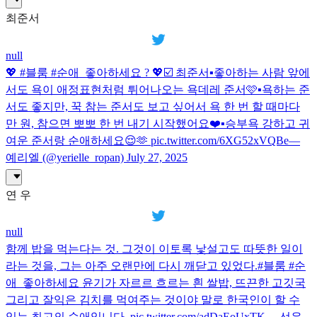
최준서
null
💖 #블룸 #순애_좋아하세요 ? 💖☑️ 최준서▪️좋아하는 사람 앞에
서도 욕이 애정표현처럼 튀어나오는 욕데레 준서🩷▪️욕하는 준
서도 좋지만, 꾹 참는 준서도 보고 싶어서 욕 한 번 할 때마다
만 원, 참으면 뽀뽀 한 번 내기 시작했어요❤️▪️승부욕 강하고 귀
여운 준서랑 순애하세요😌🫶 pic.twitter.com/6XG52xVQBe—
예리엘 (@yerielle_ropan) July 27, 2025
연 우
null
함께 밥을 먹는다는 것. 그것이 이토록 낯설고도 따뜻한 일이
라는 것을, 그는 아주 오랜만에 다시 깨닫고 있었다.#블룸 #순
애_좋아하세요 윤기가 자르르 흐르는 흰 쌀밥, 뜨끈한 고깃국
그리고 잘익은 김치를 먹여주는 것이야 말로 한국인이 할 수
있는 최고의 순애입니다. pic.twitter.com/adDaEoUxTK— 선유