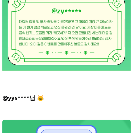
@yys****님 🐱