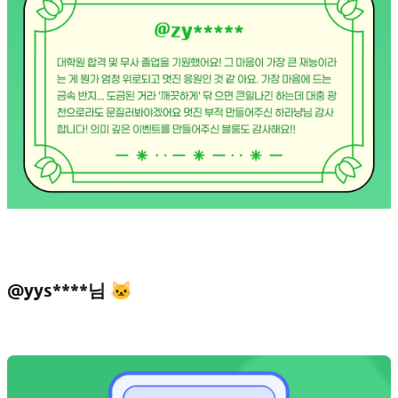
@yys****님 🐱