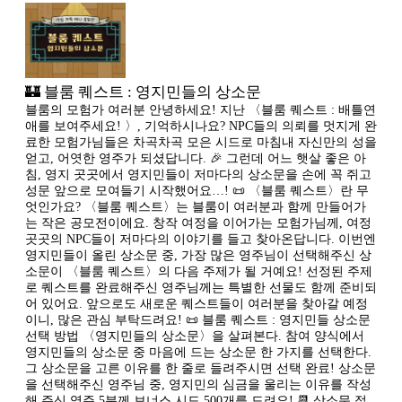
🏰 블룸 퀘스트 : 영지민들의 상소문
블룸의 모험가 여러분 안녕하세요! 지난 〈블룸 퀘스트 : 배틀연
애를 보여주세요! 〉, 기억하시나요? NPC들의 의뢰를 멋지게 완
료한 모험가님들은 차곡차곡 모은 시드로 마침내 자신만의 성을
얻고, 어엿한 영주가 되셨답니다. 🎉 그런데 어느 햇살 좋은 아
침, 영지 곳곳에서 영지민들이 저마다의 상소문을 손에 꼭 쥐고
성문 앞으로 모여들기 시작했어요…! 📜 〈블룸 퀘스트〉란 무
엇인가요? 〈블룸 퀘스트〉는 블룸이 여러분과 함께 만들어가
는 작은 공모전이에요. 창작 여정을 이어가는 모험가님께, 여정
곳곳의 NPC들이 저마다의 이야기를 들고 찾아온답니다. 이번엔
영지민들이 올린 상소문 중, 가장 많은 영주님이 선택해주신 상
소문이 〈블룸 퀘스트〉의 다음 주제가 될 거예요! 선정된 주제
로 퀘스트를 완료해주신 영주님께는 특별한 선물도 함께 준비되
어 있어요. 앞으로도 새로운 퀘스트들이 여러분을 찾아갈 예정
이니, 많은 관심 부탁드려요! 📜 블룸 퀘스트 : 영지민들 상소문
선택 방법 〈영지민들의 상소문〉을 살펴본다. 참여 양식에서
영지민들의 상소문 중 마음에 드는 상소문 한 가지를 선택한다.
그 상소문을 고른 이유를 한 줄로 들려주시면 선택 완료! 상소문
을 선택해주신 영주님 중, 영지민의 심금을 울리는 이유를 작성
해 주신 영주 5분께 보너스 시드 500개를 드려요! 📆 상소문 접