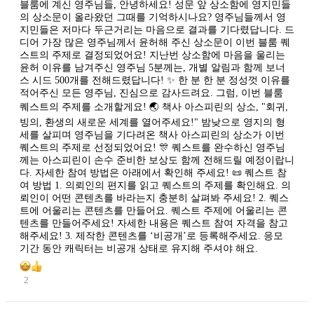
블룸에 계신 영주님들, 안녕하세요! 성문 앞 상소함에 영지민들
의 상소문이 올라왔던 그때를 기억하시나요? 영주님들께서 영
지민들은 저마다 두근거리는 마음으로 결과를 기다렸답니다. 드
디어 가장 많은 영주님께서 윤허해 주신 상소문이 이번 블룸 퀘
스트의 주제로 결정되었어요! 지난번 상소함에 마음을 울리는
윤허 이유를 남겨주신 영주님 5분께는, 개별 알림과 함께 보너
스 시드 500개를 전해드렸답니다! ✨ 한 분 한 분 정성껏 이유를
적어주신 모든 영주님, 진심으로 감사드려요. 그럼, 이번 블룸
퀘스트의 주제를 소개할게요! 🌏 책사 아스피린의 상소, "회귀,
빙의, 환생의 새로운 세계를 열어주세요!" 밤낮으로 영지의 형
세를 살피며 영주님을 기다려온 책사 아스피린의 상소가 이번
퀘스트의 주제로 선정되었어요! 🎊 퀘스트를 완수하신 영주님
께는 아스피린이 손수 준비한 보상도 함께 전해드릴 예정이랍니
다. 자세한 참여 방법은 아래에서 확인해 주세요! 📜 퀘스트 참
여 방법 1. 의뢰인의 편지를 읽고 퀘스트의 주제를 확인해요. 의
뢰인이 어떤 콘텐츠를 바라는지 충분히 살펴봐 주세요! 2. 퀘스
트에 어울리는 콘텐츠를 만들어요. 퀘스트 주제에 어울리는 콘
텐츠를 만들어주세요! 자세한 내용은 퀘스트 참여 자격을 참고
해주세요! 3. 제작한 콘텐츠를 ‘비공개’로 등록해주세요. 응모
기간 동안 캐릭터는 비공개 상태로 유지해 주셔야 해요.
2