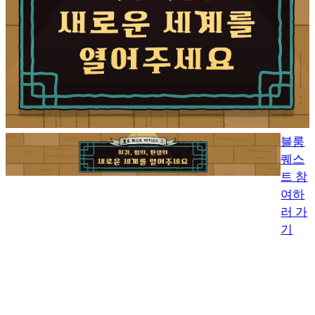
블룸
퀘스
트 참
여하
러 가
기