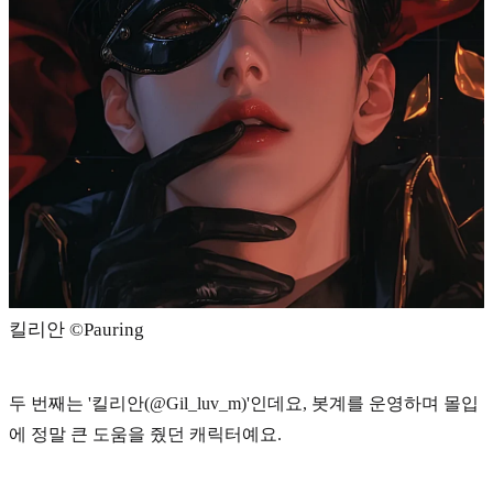
킬리안 ©Pauring
두 번째는
'킬리안(@Gil_luv_m)'
인데요, 봇계를 운영하며 몰입
에 정말 큰 도움을 줬던 캐릭터예요.