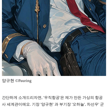
양규현 ©Pauring
간단하게 소개드리자면, '우직항공'은 제가 만든 가상의 항공
사 세계관이에요.
기장 '양규현' 과 부기장 '오하늘', 차선우' 군