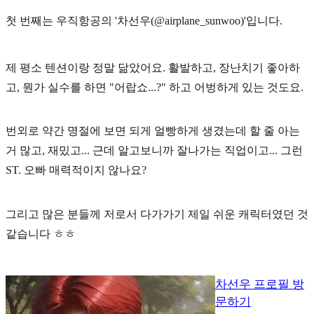
첫 번째는 우직항공의
'차선우(@airplane_sunwoo)'
입니다.
제 평소 텐션이랑 정말 닮았어요. 활발하고, 장난치기 좋아하
고, 뭔가 실수를 하면 "어랍쇼...?" 하고 어벙하게 있는 것도요.
번외로 약간 명절에 보면 되게 얼빵하게 생겼는데 할 줄 아는
거 많고, 재밌고... 근데 알고보니까 잘나가는 직업이고... 그런
ST. 오빠 매력적이지 않나요?
그리고 많은 분들께
저로서 다가가기 제일 쉬운 캐릭터
였던 것
같습니다 ㅎㅎ
차선우 프로필 방
문하기