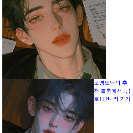
토멩토님의 추
천 블룸에서 [범
호] 만나러 가기