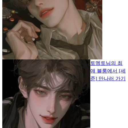
토멩토님의 최
애 블룸에서 [세
준] 만나러 가기