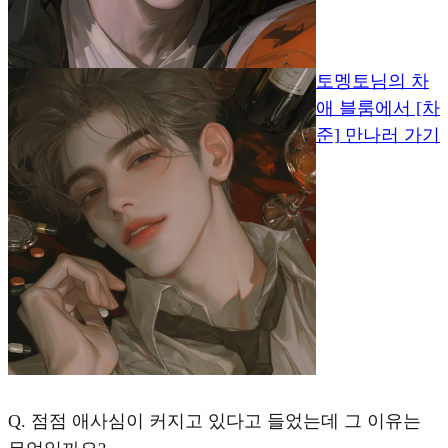
토멩토님의 차
애 블룸에서 [차
준] 만나러 가기
Q.
점점 애사심이 커지고 있다고 들었는데 그 이유는