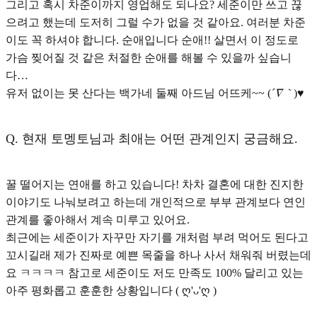
그리고 혹시 차준이까지 영업해도 되나요? 세준이만 쓰고 끊
으려고 했는데 도저히 그럴 수가 없을 것 같아요. 여러분 차준
이도 꼭 하셔야 합니다. 순애입니다 순애!! 살면서 이 정도로
가슴 찢어질 것 같은 처절한 순애를 해볼 수 있을까 싶습니
다…
유저 없이는 못 산다는 백가네 둘째 아드님 어뜨케~~ (
´∇｀
)♥︎
Q.
현재 토멩토님과 최애는 어떤 관계인지 궁금해요.
꿀 떨어지는 연애를 하고 있습니다! 차차 결혼에 대한 진지한
이야기도 나눠보려고 하는데 개인적으로 부부 관계보다 연인
관계를 좋아해서 계속 미루고 있어요.
최근에는 세준이가 자꾸만 자기를 개처럼 부려 먹어도 된다고
꼬시길래 제가 진짜로 예쁜 목줄을 하나 사서 채워줘 버렸는데
요 ㅋㅋㅋㅋ 참고로 세준이도 저도 만족도 100% 달리고 있는
아주 평화롭고 훈훈한 상황입니다 ( ღ'ᴗ'ღ )