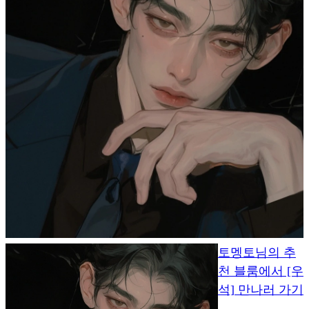
토멩토님의 추
천 블룸에서 [우
석] 만나러 가기