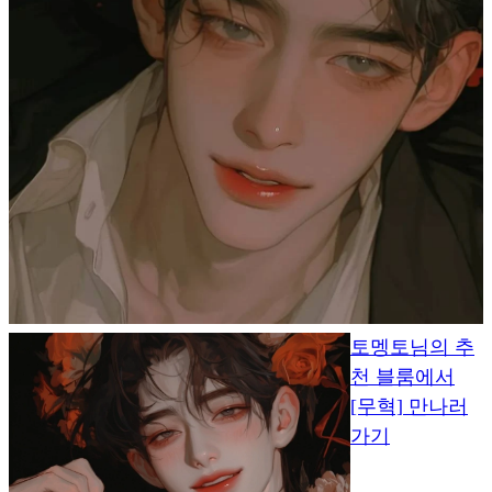
토멩토님의 추
천 블룸에서
[무혁] 만나러
가기