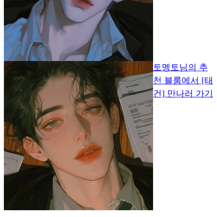
토멩토님의 추
천 블룸에서 [태
건] 만나러 가기