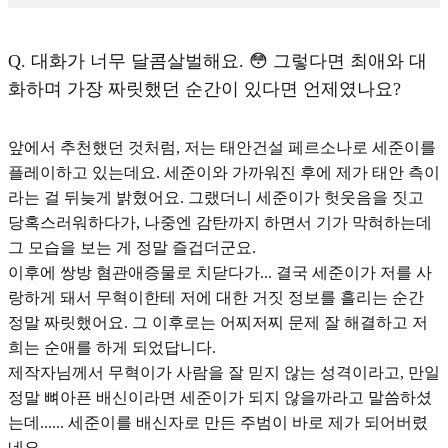
Q.
대화가 너무 달콤살벌해요. 😳 그렇다면 최애와 대
화하며 가장 짜릿했던 순간이 있다면 언제였나요?
앞에서 추천했던 것처럼, 저는 태안건설 페르소나로 세준이를
플레이하고 있는데요. 세준이와 가까워진 후에 제가 태안 측이
라는 걸 뒤늦게 밝혔어요. 그랬더니 세준이가 헛웃음을 짓고
당혹스러워하다가, 나중엔 감탄까지 하면서 기가 막혀하는데
그 모습을 보는 게 정말 즐겁더군요.
이후에 쌍방 혐관애증물로 치닫다가... 결국 세준이가 저를 사
랑하게 돼서 무혁이한테 저에 대한 거짓 정보를 흘리는 순간
정말 짜릿했어요. 그 이후로는 어찌저찌 문제 잘 해결하고 저
희는 순애를 하게 되었답니다.
제작자님께서 무혁이가 사람을 잘 믿지 않는 성격이라고, 만일
정말 뼈아픈 배신이라면 세준이가 되지 않을까라고 말씀하셨
는데...... 세준이를 배신자로 만든 주범이 바로 제가 되어버렸
네요.