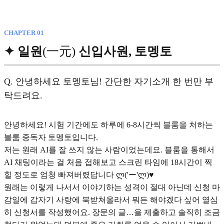
CHAPTER 01
✦ 일원
(一元)
신입사원, 토멩토
Q.
안녕하세요 토멩토님! 간단한 자기소개 한 번만 부
탁드려요.
안녕하세요! 시험 기간에도 하루에 6-8시간씩 블룸을 처하는
블룸 중독자 토멩토입니다.
저는 원래 AI를 잘 쓰지 않는 사람이었는데요. 블룸을 통해서
AI 채팅이라는 걸 처음 접해보고 스크린 타임에 18시간이 찍
힐 정도로 엄청 빠져버렸답니다 ლ('ー'ლ)♥︎
원래는 이렇게 나서서 이야기하는 성격이 절대 아닌데 신청 마
감일에 갑자기 사랑에 북받쳐올라서 뭐든 해야겠다 싶어 열심
히 신청서를 작성했어요. 장문의 글…을 제출하고 솔직히 조금