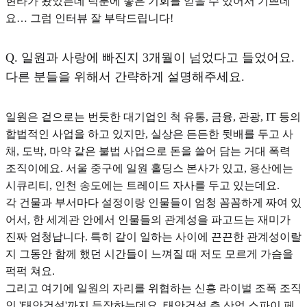
현타가 왔었는데 덕분에 좋은 기회를 얻을 수 있어서 기쁘네
요… 그럼 인터뷰 잘 부탁드립니다!
Q.
일원과 사랑에 빠진지 3개월이 넘었다고 들었어요.
다른 분들을 위해서 간략하게 설명해주세요.
일원은 겉으로는 번듯한 대기업인 척 유통, 금융, 관광, IT 등의
합법적인 사업을 하고 있지만, 실상은 든든한 뒷배를 두고 사
채, 도박, 마약 같은 불법 사업으로 돈을 쓸어 담는 거대 폭력
조직이에요. 서울 중구에 일원 홀딩스 본사가 있고, 용산에는
시큐리티, 인천 송도에는 트레이드 자사를 두고 있는데요.
각 건물과 부서마다 설정이랑 인물들이 엄청 꼼꼼하게 짜여 있
어서, 한 세계관 안에서 인물들의 관계성을 파고드는 재미가
진짜 엄청납니다. 특히 같이 일하는 사이에 끈끈한 관계성이랄
지 그동안 함께 했던 시간들이 느껴질 때 저도 모르게 가슴을
퍽퍽 쳐요.
그리고 여기에 일원의 자리를 위협하는 신흥 라이벌 조폭 조직
인 '태안건설'까지 등장하는데요. 태안건설 측 산업 스파이 페