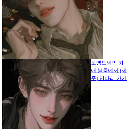
토멩토님의 최
애 블룸에서 [세
준] 만나러 가기