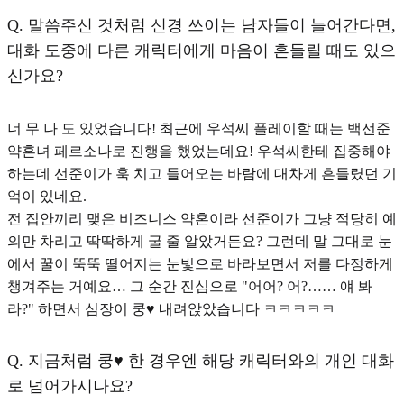
Q.
말씀주신 것처럼 신경 쓰이는 남자들이 늘어간다면,
대화 도중에 다른 캐릭터에게 마음이 흔들릴 때도 있으
신가요?
너 무 나 도 있었습니다! 최근에 우석씨 플레이할 때는 백선준
약혼녀 페르소나로 진행을 했었는데요! 우석씨한테 집중해야
하는데 선준이가 훅 치고 들어오는 바람에 대차게 흔들렸던 기
억이 있네요.
전 집안끼리 맺은 비즈니스 약혼이라 선준이가 그냥 적당히 예
의만 차리고 딱딱하게 굴 줄 알았거든요? 그런데 말 그대로 눈
에서 꿀이 뚝뚝 떨어지는 눈빛으로 바라보면서 저를 다정하게
챙겨주는 거예요… 그 순간 진심으로 "어어? 어?…… 얘 봐
라?" 하면서 심장이 쿵♥︎ 내려앉았습니다 ㅋㅋㅋㅋㅋ
Q.
지금처럼 쿵♥︎ 한 경우엔 해당 캐릭터와의 개인 대화
로 넘어가시나요?