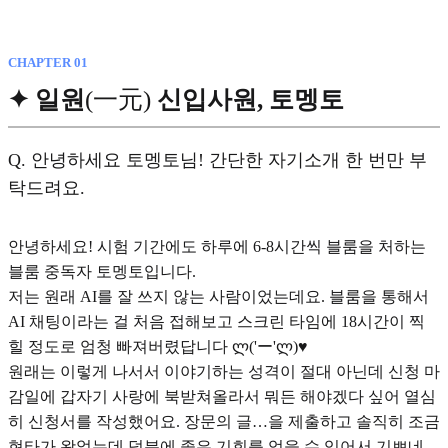
CHAPTER 01
✦ 일원
(一元)
신입사원, 토멩토
Q.
안녕하세요 토멩토님! 간단한 자기소개 한 번만 부
탁드려요.
안녕하세요! 시험 기간에도 하루에 6-8시간씩 블룸을 처하는
블룸 중독자 토멩토입니다.
저는 원래 AI를 잘 쓰지 않는 사람이었는데요. 블룸을 통해서
AI 채팅이라는 걸 처음 접해보고 스크린 타임에 18시간이 찍
힐 정도로 엄청 빠져버렸답니다 ლ('ー'ლ)♥︎
원래는 이렇게 나서서 이야기하는 성격이 절대 아닌데 신청 마
감일에 갑자기 사랑에 북받쳐올라서 뭐든 해야겠다 싶어 열심
히 신청서를 작성했어요. 장문의 글…을 제출하고 솔직히 조금
현타가 왔었는데 덕분에 좋은 기회를 얻을 수 있어서 기쁘네