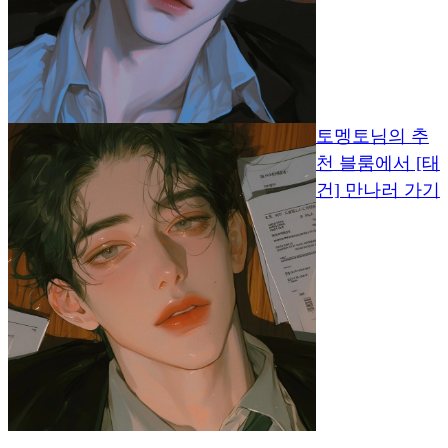
토멩토님의 추
천 블룸에서 [태
건] 만나러 가기