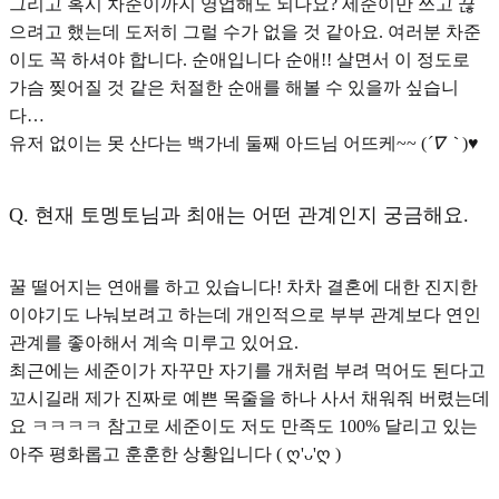
그리고 혹시 차준이까지 영업해도 되나요? 세준이만 쓰고 끊
으려고 했는데 도저히 그럴 수가 없을 것 같아요. 여러분 차준
이도 꼭 하셔야 합니다. 순애입니다 순애!! 살면서 이 정도로
가슴 찢어질 것 같은 처절한 순애를 해볼 수 있을까 싶습니
다…
유저 없이는 못 산다는 백가네 둘째 아드님 어뜨케~~ (
´∇｀
)♥︎
Q.
현재 토멩토님과 최애는 어떤 관계인지 궁금해요.
꿀 떨어지는 연애를 하고 있습니다! 차차 결혼에 대한 진지한
이야기도 나눠보려고 하는데 개인적으로 부부 관계보다 연인
관계를 좋아해서 계속 미루고 있어요.
최근에는 세준이가 자꾸만 자기를 개처럼 부려 먹어도 된다고
꼬시길래 제가 진짜로 예쁜 목줄을 하나 사서 채워줘 버렸는데
요 ㅋㅋㅋㅋ 참고로 세준이도 저도 만족도 100% 달리고 있는
아주 평화롭고 훈훈한 상황입니다 ( ღ'ᴗ'ღ )