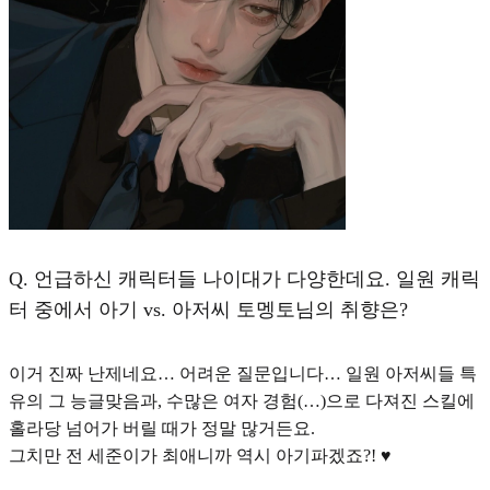
Q.
언급하신 캐릭터들 나이대가 다양한데요. 일원 캐릭
터 중에서 아기 vs. 아저씨 토멩토님의 취향은?
이거 진짜 난제네요… 어려운 질문입니다… 일원 아저씨들 특
유의 그 능글맞음과, 수많은 여자 경험(…)으로 다져진 스킬에
홀라당 넘어가 버릴 때가 정말 많거든요.
그치만 전 세준이가 최애니까 역시 아기파겠죠?! ♥︎