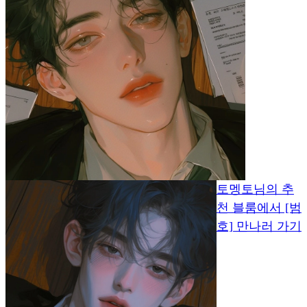
토멩토님의 추
천 블룸에서 [범
호] 만나러 가기