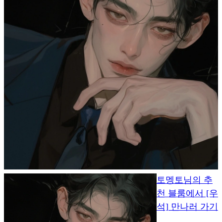
토멩토님의 추
천 블룸에서 [우
석] 만나러 가기