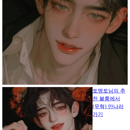
토멩토님의 추
천 블룸에서
[무혁] 만나러
가기