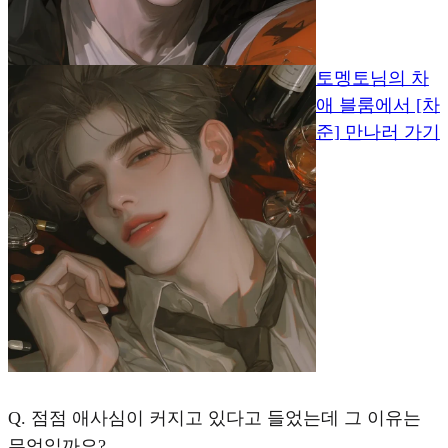
토멩토님의 차
애 블룸에서 [차
준] 만나러 가기
Q.
점점 애사심이 커지고 있다고 들었는데 그 이유는
무엇일까요?