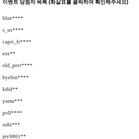
이벤트 당첨자 목록 (화살표를 클릭하여 확인해주세요)
blue****
s_us****
capri_fr****
eze**
old_perr****
hyebin****
kdid**
yama***
poll****
subi***
jey9801**