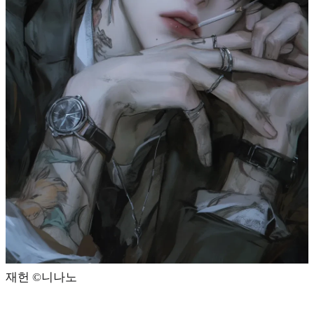
재헌 ©️니나노