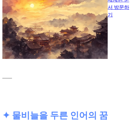
서 방문하
기
____
✦
물비늘을 두른 인어의 꿈