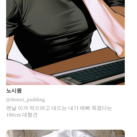
노시원
@dotori_pudding
맨날 이겨 먹으려고 대드는 내가 예뻐 죽겠다는
186cm 대형견