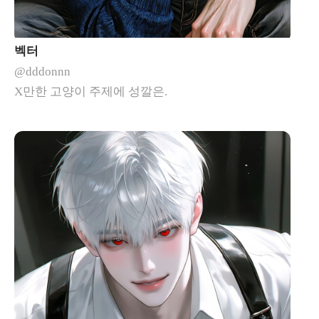
벡터
@dddonnn
X만한 고양이 주제에 성깔은.