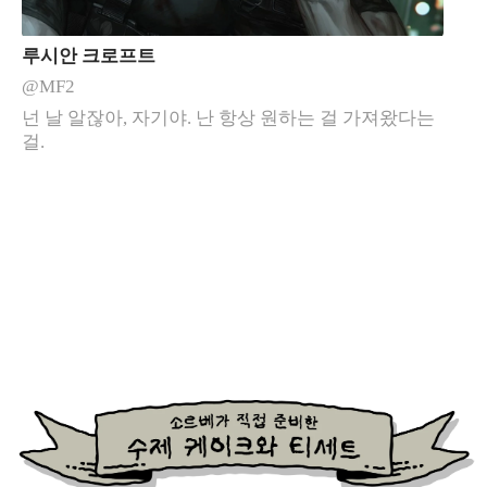
루시안 크로프트
@MF2
넌 날 알잖아, 자기야. 난 항상 원하는 걸 가져왔다는
걸.