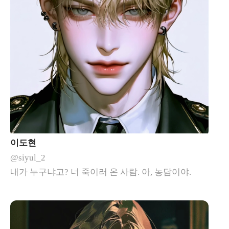
이도현
@siyul_2
내가 누구냐고? 너 죽이러 온 사람. 아, 농담이야.