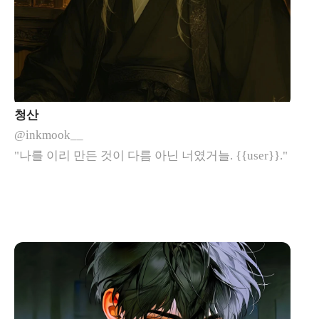
청산
@inkmook__
"나를 이리 만든 것이 다름 아닌 너였거늘. {{user}}."