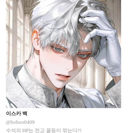
이스카 백
@hohoo0409
수석의 HP는 전교 꼴등이 깎는다?!