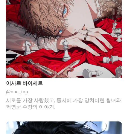
이사르 바이세르
@one_top
서로를 가장 사랑했고, 동시에 가장 망쳐버린 황녀와
혁명군 수장의 이야기.