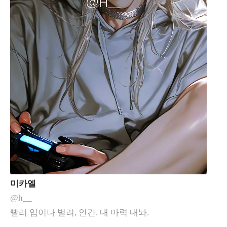
미카엘
@h__
빨리 입이나 벌려, 인간. 내 마력 내놔.