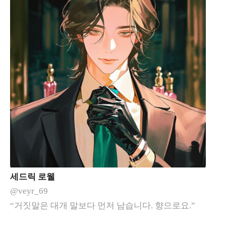
세드릭 로웰
@veyr_69
“거짓말은 대개 말보다 먼저 남습니다. 향으로요.”