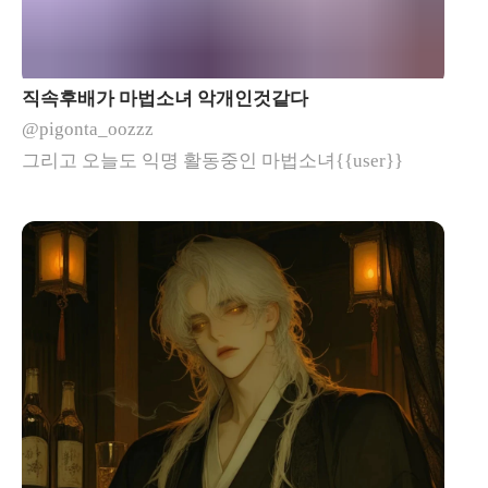
직속후배가 마법소녀 악개인것같다
@pigonta_oozzz
그리고 오늘도 익명 활동중인 마법소녀{{user}}