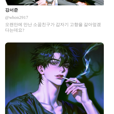
강서준
@whon2917
오랜만에 만난 소꿉친구가 갑자기 고향을 갈아엎겠
다는데요?