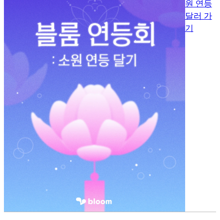
원 연등
달러 가
기