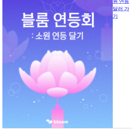
원 연등
달러 가
기