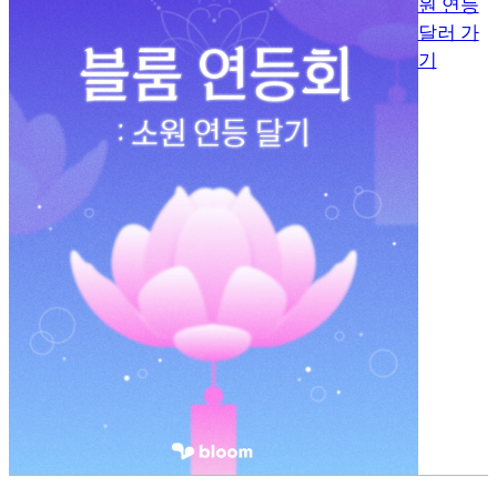
원 연등
달러 가
기