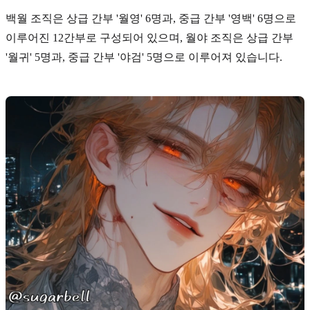
백월 조직은 상급 간부
'월영' 6명
과, 중급 간부
'영백' 6명
으로
이루어진 12간부로 구성되어 있으며, 월야 조직은 상급 간부
'월귀' 5명
과, 중급 간부
'야검' 5명
으로 이루어져 있습니다.