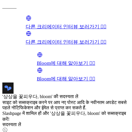
______
다른 크리에이터 인터뷰 보러가기 👉🏻
다른 크리에이터 인터뷰 보러가기 👉🏻
Bloom에 대해 알아보기 👉🏻
Bloom에 대해 알아보기 👉🏻
'상상을 꽃피우다, bloom' की सदस्यता लें
साइट को सब्सक्राइब करने पर आप नए पोस्ट आदि के नवीनतम अपडेट सबसे
पहले नोटिफिकेशन और ईमेल से प्राप्त कर सकते हैं.
Slashpage में शामिल हों और '상상을 꽃피우다, bloom' को सब्सक्राइब
करें!
सदस्यता लें