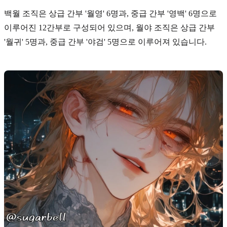
백월 조직은 상급 간부
'월영' 6명
과, 중급 간부
'영백' 6명
으로
이루어진 12간부로 구성되어 있으며, 월야 조직은 상급 간부
'월귀' 5명
과, 중급 간부
'야검' 5명
으로 이루어져 있습니다.