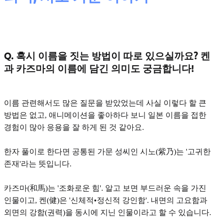
Q. 혹시 이름을 짓는 방법이 따로 있으실까요? 켄
과 카즈마의 이름에 담긴 의미도 궁금합니다!
이름 관련해서도 많은 질문을 받았었는데 사실 이렇다 할 큰
방법은 없고,
애니메이션을 좋아하다 보니 일본 이름을 접한
경험이 많아 응용을
잘 하게 된 것 같아요.
한자 풀이로 한다면 공통된 가문 성씨인 시노(紫乃)는
'고귀한
존재'
라는 뜻입니다.
카즈마(和馬)는
'조화로운 힘'.
알고 보면 부드러운 속을 가진
인물이고, 켄(健)은
'신체적•정신적 강인함'.
내면의 고요함과
외면의 강함(권력)을 동시에 지닌 인물이라고 할 수 있습니다.