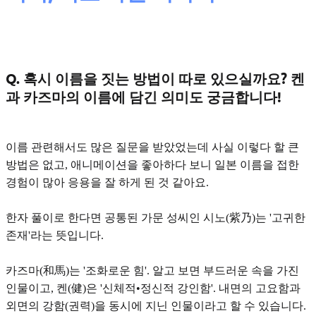
Q. 혹시 이름을 짓는 방법이 따로 있으실까요? 켄
과 카즈마의 이름에 담긴 의미도 궁금합니다!
이름 관련해서도 많은 질문을 받았었는데 사실 이렇다 할 큰
방법은 없고,
애니메이션을 좋아하다 보니 일본 이름을 접한
경험이 많아 응용을
잘 하게 된 것 같아요.
한자 풀이로 한다면 공통된 가문 성씨인 시노(紫乃)는
'고귀한
존재'
라는 뜻입니다.
카즈마(和馬)는
'조화로운 힘'.
알고 보면 부드러운 속을 가진
인물이고, 켄(健)은
'신체적•정신적 강인함'.
내면의 고요함과
외면의 강함(권력)을 동시에 지닌 인물이라고 할 수 있습니다.