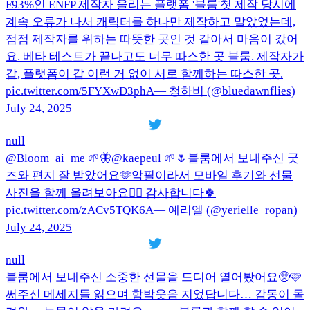
F93%인 ENFP 제작자 울리는 플랫폼 '블룸'첫 제작 당시에
계속 오류가 나서 캐릭터를 하나만 제작하고 말았었는데,
점점 제작자를 위하는 따뜻한 곳인 것 같아서 마음이 갔어
요. 베타 테스트가 끝나고도 너무 따스한 곳 블룸. 제작자가
갑, 플랫폼이 갑 이런 거 없이 서로 함께하는 따스한 곳.
pic.twitter.com/5FYXwD3phA— 청하비 (@bluedawnflies)
July 24, 2025
null
@Bloom_ai_me 🌱🦋@kaepeul 🌱🌷블룸에서 보내주신 굿
즈와 편지 잘 받았어요🫶악필이라서 모바일 후기와 선물
사진을 함께 올려보아요🙇‍♀️ 감사합니다🍀
pic.twitter.com/zACv5TQK6A— 예리엘 (@yerielle_ropan)
July 24, 2025
null
블룸에서 보내주신 소중한 선물을 드디어 열어봤어요🥺🩷
써주신 메세지들 읽으며 함박웃음 지었답니다… 감동이 몰