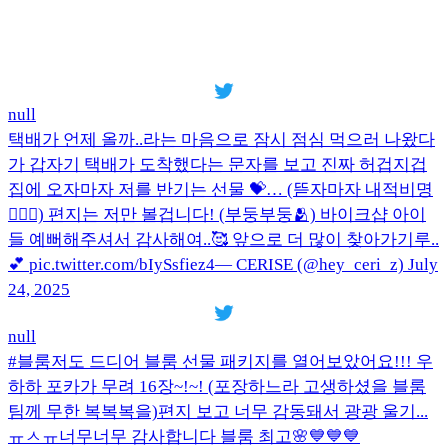
null
택배가 언제 올까..라는 마음으로 잠시 점심 먹으러 나왔다
가 갑자기 택배가 도착했다는 문자를 보고 진짜 허겁지겁
집에 오자마자 저를 반기는 선물 💝… (뜯자마자 내적비명
🤦🏼‍♀️) 편지는 저만 볼겁니다! (부둥부둥🫂) 바이크샵 아이
들 예뻐해주셔서 감사해여..🥰 앞으로 더 많이 찾아가기루..
💕 pic.twitter.com/bIySsfiez4— CERISE (@hey_ceri_z) July
24, 2025
null
#블룸저도 드디어 블룸 선물 패키지를 열어보았어요!!! 우
하하 포카가 무려 16장~!~! (포장하느라 고생하셨을 블룸
팀께 무한 복복복을)편지 보고 너무 감동돼서 광광 울기...
ㅠㅅㅠ너무너무 감사합니다 블룸 최고🌸💙💙💙