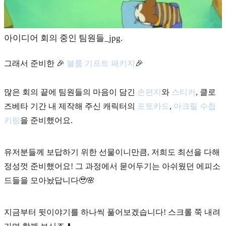
아이디어 회의 중인 팀원들_jpg.
그래서 준비한 🎉
블룸 기프트 패키지
🎉
많은 회의 끝에 팀원들의 마음이 담긴
손편지
와
스티커
, 클로
즈베타 기간 내 제작해 주신 캐릭터의
포토카드
,
아크릴 수첩
키링
을 준비했어요.
유저분들께 보답하기 위한 선물이니만큼, 저희도 최선을 다해
정성껏 준비했어요! 그 과정에서 묻어두기는 아쉬웠던 에피소
드들을 모아놨답니다🥹🌸
지금부터 뒷이야기를 하나씩 풀어보겠습니다! 스크롤 쭉 내려