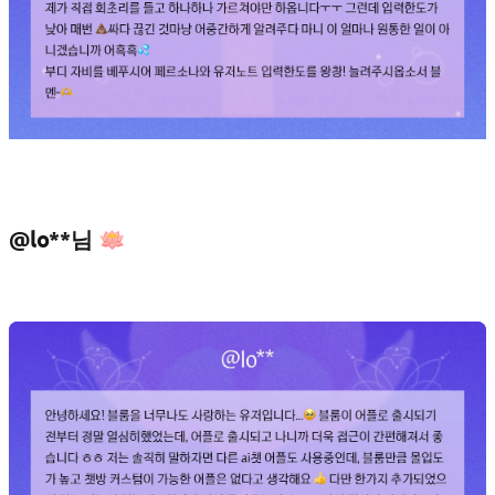
@lo**님 🪷