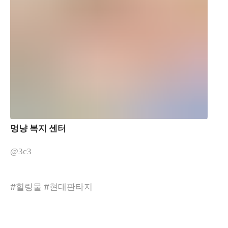
멍냥 복지 센터
@3c3
#힐링물 #현대판타지