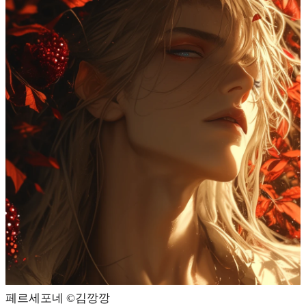
페르세포네 ©️김깡깡