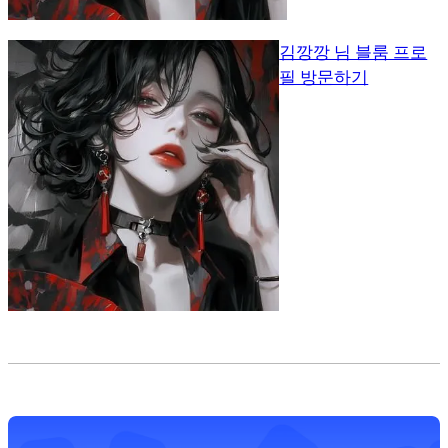
김깡깡 님 블룸 프로
필 방문하기