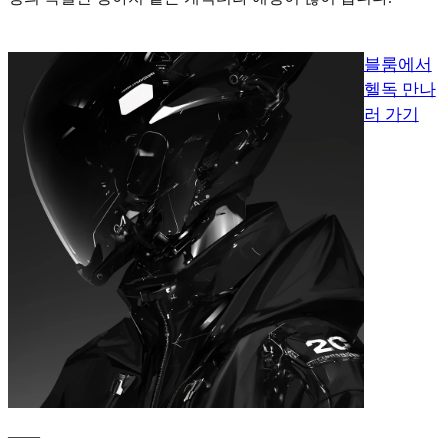
블룸에서
헬독 만나
러 가기
____