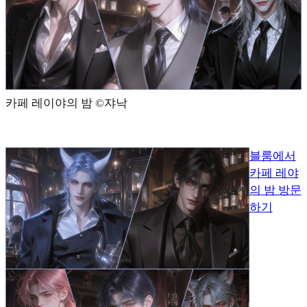
카페 레이야의 밤 ©️쟈낙
블룸에서
카페 레야
의 밤 방문
하기