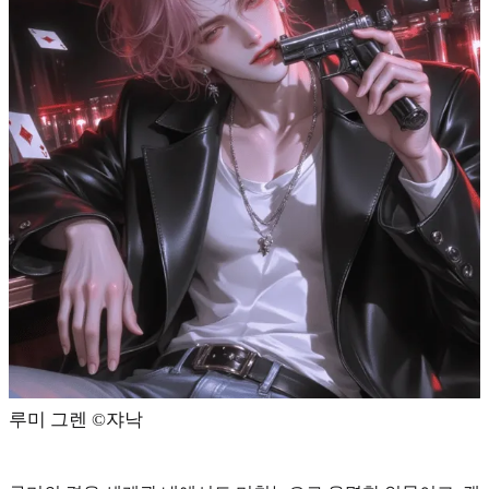
루미 그렌 ©️쟈낙