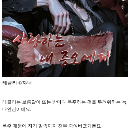
레클리 ©️쟈낙
레클리는 보름달이 뜨는 밤마다
폭주하는 것을 두려워하는 늑
대인간
이에요.
폭주 때문에 자기 일족까지 전부 죽여버렸거든요.