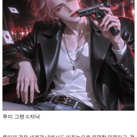
루미 그렌 ©️쟈낙