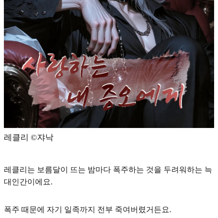
레클리 ©️쟈낙
레클리는 보름달이 뜨는 밤마다
폭주하는 것을 두려워하는 늑
대인간
이에요.
폭주 때문에 자기 일족까지 전부 죽여버렸거든요.