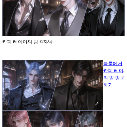
카페 레이야의 밤 ©️쟈낙
블룸에서
카페 레야
의 밤 방문
하기